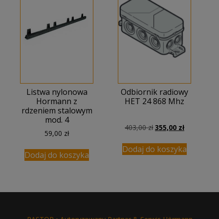
Listwa nylonowa
Odbiornik radiowy
Hormann z
HET 24 868 Mhz
rdzeniem stalowym
mod. 4
Pierwotna
Aktualna
403,00
zł
355,00
zł
59,00
zł
cena
cena
wynosiła:
wynosi:
Dodaj do koszyka
Dodaj do koszyka
403,00 zł.
355,00 zł.