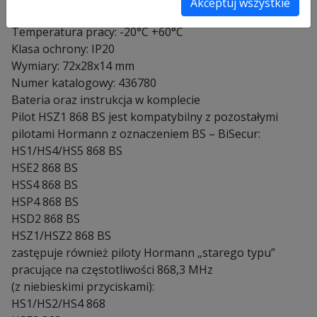
Akceptuj wszystkie
Zasilanie: 3 Vdc; bateria typ CR2032
Temperatura pracy: -20°C +60°C
Klasa ochrony: IP20
Wymiary: 72x28x14 mm
Numer katalogowy: 436780
Bateria oraz instrukcja w komplecie
Pilot HSZ1 868 BS jest kompatybilny z pozostałymi
pilotami Hormann z oznaczeniem BS – BiSecur:
HS1/HS4/HS5 868 BS
HSE2 868 BS
HSS4 868 BS
HSP4 868 BS
HSD2 868 BS
HSZ1/HSZ2 868 BS
zastępuje również piloty Hormann „starego typu”
pracujące na częstotliwości 868,3 MHz
(z niebieskimi przyciskami):
HS1/HS2/HS4 868