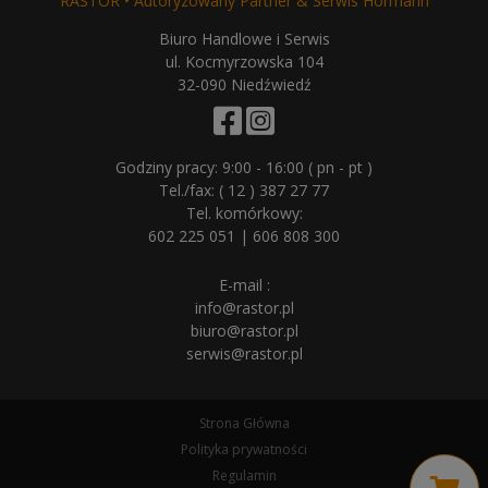
RASTOR • Autoryzowany Partner & Serwis Hörmann
Biuro Handlowe i Serwis
ul. Kocmyrzowska 104
32-090 Niedźwiedź
Godziny pracy: 9:00 - 16:00 ( pn - pt )
Tel./fax:
( 12 ) 387 27 77
Tel. komórkowy:
602 225 051
|
606 808 300
E-mail :
info@rastor.pl
biuro@rastor.pl
serwis@rastor.pl
Strona Główna
Polityka prywatności
Regulamin