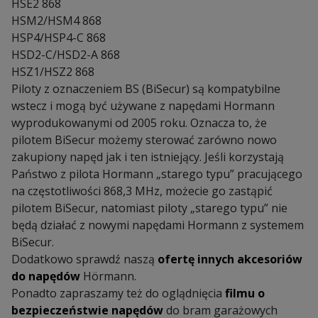
HSE2 868
HSM2/HSM4 868
HSP4/HSP4-C 868
HSD2-C/HSD2-A 868
HSZ1/HSZ2 868
Piloty z oznaczeniem BS (BiSecur) są kompatybilne
wstecz i mogą być używane z napędami Hormann
wyprodukowanymi od 2005 roku. Oznacza to, że
pilotem BiSecur możemy sterować zarówno nowo
zakupiony napęd jak i ten istniejący. Jeśli korzystają
Państwo z pilota Hormann „starego typu” pracującego
na częstotliwości 868,3 MHz, możecie go zastąpić
pilotem BiSecur, natomiast piloty „starego typu” nie
będą działać z nowymi napędami Hormann z systemem
BiSecur.
Dodatkowo sprawdź naszą
ofertę innych akcesoriów
do napędów
Hörmann.
Ponadto zapraszamy też do oglądnięcia
filmu o
bezpieczeństwie napędów
do bram garażowych