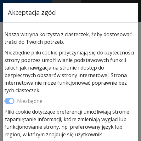
RASTOR
Akceptacja zgód
AUTORYZOWANY
PARTNER & SERWIS
Sklep
/
Napędy i akcesoria
/
Akcesoria do napędów
Nasza witryna korzysta z ciasteczek, żeby dostosować
Hormann
/ Pilot Hormann HSZ 1 BS nadajnik 1-
treści do Twoich potrzeb.
kanałowy
Niezbędne pliki cookie przyczyniają się do użyteczności
strony poprzez umożliwianie podstawowych funkcji
takich jak nawigacja na stronie i dostęp do
Promocja!
bezpiecznych obszarów strony internetowej. Strona
internetowa nie może funkcjonować poprawnie bez
tych ciasteczek.
Niezbędne
Pliki cookie dotyczące preferencji umożliwiają stronie
zapamiętanie informacji, które zmieniają wygląd lub
funkcjonowanie strony, np. preferowany język lub
Pilot Hormann HSZ 1 BS
region, w którym znajduje się użytkownik.
nadajnik 1-kanałowy