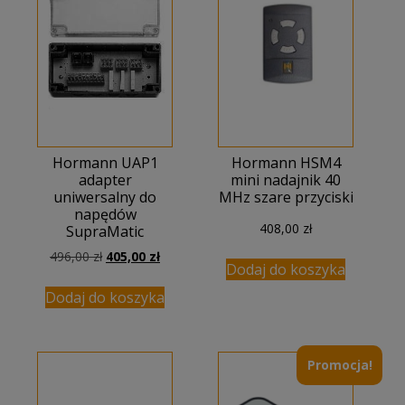
Hormann UAP1
Hormann HSM4
adapter
mini nadajnik 40
uniwersalny do
MHz szare przyciski
napędów
408,00
zł
SupraMatic
Pierwotna
Aktualna
496,00
zł
405,00
zł
Dodaj do koszyka
cena
cena
wynosiła:
wynosi:
Dodaj do koszyka
496,00 zł.
405,00 zł.
Promocja!