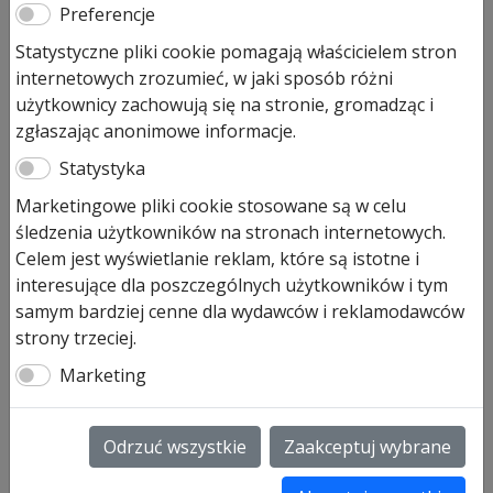
Preferencje
Pierwotna
Aktualna
214,00
zł
171,00
zł
Statystyczne pliki cookie pomagają właścicielem stron
cena
cena
internetowych zrozumieć, w jaki sposób różni
Prezentowana cena jest ceną najniższą w ostatnich 30
wynosiła:
wynosi:
użytkownicy zachowują się na stronie, gromadząc i
dniach.
214,00 zł.
171,00 zł.
zgłaszając anonimowe informacje.
Produkt dostępny na zamówienie
Statystyka
ilość
Marketingowe pliki cookie stosowane są w celu
Dodaj do koszyka
Pilot
śledzenia użytkowników na stronach internetowych.
Hormann
Celem jest wyświetlanie reklam, które są istotne i
HSZ
interesujące dla poszczególnych użytkowników i tym
Pilot Hormann HSZ 1 BS
1
samym bardziej cenne dla wydawców i reklamodawców
Pilot Hormann HSZ 1 BS nadajnik 1-kanałowy –
BS
strony trzeciej.
jednofunkcyjne, chowany w miejscu zapalniczki
nadajnik
Marketing
samochodowej.
1-
Nadajnik art.436780
kanałowy
Dane techniczne:
Odrzuć wszystkie
Zaakceptuj wybrane
Liczba kanałów: 2
Częstotliwość: 868,3 MHz