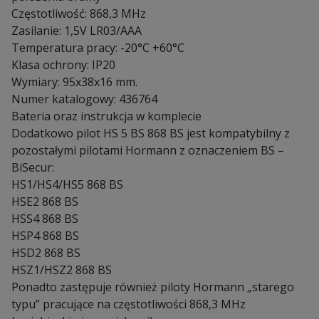
Częstotliwość: 868,3 MHz
Zasilanie: 1,5V LR03/AAA
Temperatura pracy: -20°C +60°C
Klasa ochrony: IP20
Wymiary: 95x38x16 mm.
Numer katalogowy: 436764
Bateria oraz instrukcja w komplecie
Dodatkowo pilot HS 5 BS 868 BS jest kompatybilny z
pozostałymi pilotami Hormann z oznaczeniem BS –
BiSecur:
HS1/HS4/HS5 868 BS
HSE2 868 BS
HSS4 868 BS
HSP4 868 BS
HSD2 868 BS
HSZ1/HSZ2 868 BS
Ponadto zastępuje również piloty Hormann „starego
typu” pracujące na częstotliwości 868,3 MHz