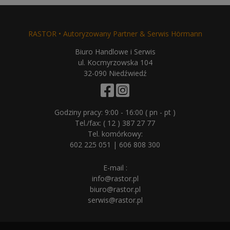
RASTOR • Autoryzowany Partner & Serwis Hörmann
Biuro Handlowe i Serwis
ul. Kocmyrzowska 104
32-090 Niedźwiedź
Godziny pracy: 9:00 - 16:00 ( pn - pt )
Tel./fax:
( 12 ) 387 27 77
Tel. komórkowy:
602 225 051
|
606 808 300
E-mail :
info@rastor.pl
biuro@rastor.pl
serwis@rastor.pl