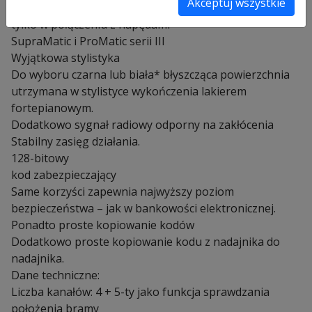
Akceptuj wszystkie
lub białym, pełen zakres funkcji
tylko w połączeniu z napędami
SupraMatic i ProMatic serii III
Wyjątkowa stylistyka
Do wyboru czarna lub biała* błyszcząca powierzchnia
utrzymana w stylistyce wykończenia lakierem
fortepianowym.
Dodatkowo sygnał radiowy odporny na zakłócenia
Stabilny zasięg działania.
128-bitowy
kod zabezpieczający
Same korzyści zapewnia najwyższy poziom
bezpieczeństwa – jak w bankowości elektronicznej.
Ponadto proste kopiowanie kodów
Dodatkowo proste kopiowanie kodu z nadajnika do
nadajnika.
Dane techniczne:
Liczba kanałów: 4 + 5-ty jako funkcja sprawdzania
położenia bramy