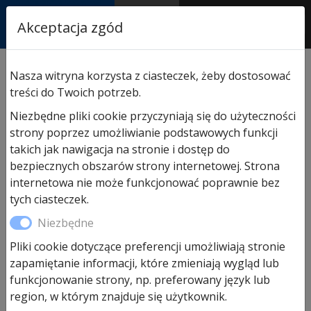
RASTOR
Akceptacja zgód
AUTORYZOWANY
PARTNER & SERWIS
Sklep
/
Napędy i akcesoria
/
Akcesoria do napędów
Nasza witryna korzysta z ciasteczek, żeby dostosować
Hormann
/ Pilot Hormann HS 5 BS czarny połysk
treści do Twoich potrzeb.
Niezbędne pliki cookie przyczyniają się do użyteczności
strony poprzez umożliwianie podstawowych funkcji
Promocja!
takich jak nawigacja na stronie i dostęp do
bezpiecznych obszarów strony internetowej. Strona
internetowa nie może funkcjonować poprawnie bez
tych ciasteczek.
Niezbędne
Pliki cookie dotyczące preferencji umożliwiają stronie
zapamiętanie informacji, które zmieniają wygląd lub
funkcjonowanie strony, np. preferowany język lub
region, w którym znajduje się użytkownik.
Pilot Hormann HS 5 BS czarny