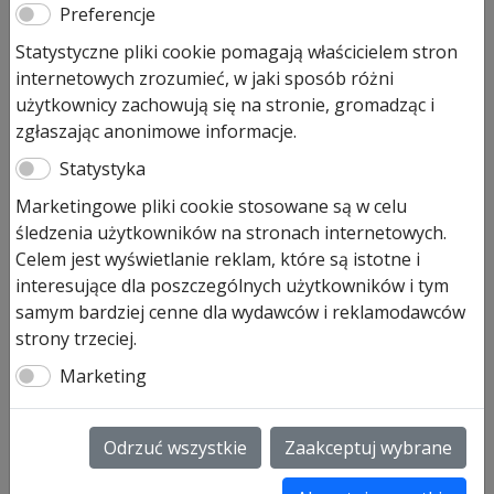
Preferencje
połysk
Statystyczne pliki cookie pomagają właścicielem stron
Pierwotna
Aktualna
internetowych zrozumieć, w jaki sposób różni
281,00
zł
225,00
zł
cena
cena
użytkownicy zachowują się na stronie, gromadząc i
Prezentowana cena jest ceną najniższą w ostatnich 30
wynosiła:
wynosi:
zgłaszając anonimowe informacje.
dniach.
281,00 zł.
225,00 zł.
Statystyka
Pozostało tylko: 2 (może być zamówiony)
Marketingowe pliki cookie stosowane są w celu
śledzenia użytkowników na stronach internetowych.
ilość
Dodaj do koszyka
Celem jest wyświetlanie reklam, które są istotne i
Pilot
interesujące dla poszczególnych użytkowników i tym
Hormann
samym bardziej cenne dla wydawców i reklamodawców
HS
Nadajnik HS 5 BS czarny błyszczący, seria 3
strony trzeciej.
5
kompatybilny z serią II art.436764
BS
Nadajnik
Marketing
czarny
HS 5 BS NOWOŚĆ
połysk
4-funkcyjny
Odrzuć wszystkie
Zaakceptuj wybrane
oraz przycisk odczytu statusu,
dostępny w kolorze czarnym