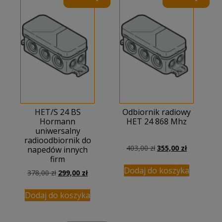
HET/S 24 BS
Odbiornik radiowy
Hormann
HET 24 868 Mhz
uniwersalny
radioodbiornik do
Pierwotna
Aktualna
403,00
zł
355,00
zł
napedów innych
cena
cena
firm
wynosiła:
wynosi:
Dodaj do koszyka
Pierwotna
Aktualna
378,00
zł
299,00
zł
403,00 zł.
355,00 zł.
cena
cena
wynosiła:
wynosi:
Dodaj do koszyka
378,00 zł.
299,00 zł.