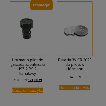
Promocja!
Hormann pilot do
Bateria 3V CR 2025
gniazda zapalniczki
do pilotów
HSZ 2 BS 2-
Hörmann
kanałowy
34,00
zł
Pierwotna
Aktualna
214,00
zł
171,00
zł
cena
cena
Dodaj do koszyka
wynosiła:
wynosi:
Dodaj do koszyka
214,00 zł.
171,00 zł.