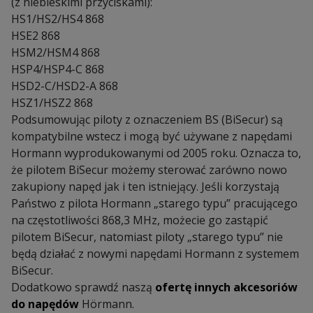
(z niebieskimi przyciskami):
HS1/HS2/HS4 868
HSE2 868
HSM2/HSM4 868
HSP4/HSP4-C 868
HSD2-C/HSD2-A 868
HSZ1/HSZ2 868
Podsumowując piloty z oznaczeniem BS (BiSecur) są
kompatybilne wstecz i mogą być używane z napędami
Hormann wyprodukowanymi od 2005 roku. Oznacza to,
że pilotem BiSecur możemy sterować zarówno nowo
zakupiony napęd jak i ten istniejący. Jeśli korzystają
Państwo z pilota Hormann „starego typu” pracującego
na częstotliwości 868,3 MHz, możecie go zastąpić
pilotem BiSecur, natomiast piloty „starego typu” nie
będą działać z nowymi napędami Hormann z systemem
BiSecur.
Dodatkowo sprawdź naszą
ofertę innych akcesoriów
do napędów
Hörmann.