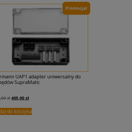
Promocja!
rmann UAP1 adapter uniwersalny do
pędów SupraMatic
Pierwotna
Aktualna
6,00
zł
405,00
zł
cena
cena
wynosiła:
wynosi:
daj do koszyka
496,00 zł.
405,00 zł.