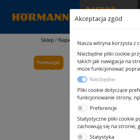
RASTOR
AUTORYZOWANY
Akceptacja zgód
PARTNER & SERWIS
Sklep
/
Napędy i akcesoria
/
Akcesoria do
Nasza witryna korzysta z c
Niezbędne pliki cookie prz
takich jak nawigacja na st
Promocja!
może funkcjonować poprawn
Niezbędne
Pliki cookie dotyczące pref
funkcjonowanie strony, np.
Preferencje
Statystyczne pliki cookie 
zachowują się na stronie,
Statystyka