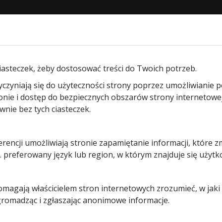
STRONA GŁÓWNA
O NAS
PRODUKTY
BLOG
KON
 napędów Hormann
/ Pilot przemysłowy HSI 15 BS Hormann
iasteczek, żeby dostosować treści do Twoich potrzeb.
yczyniają się do użyteczności strony poprzez umożliwianie 
Pilot
ronie i dostęp do bezpiecznych obszarów strony internetowe
ie bez tych ciasteczek.
przemysło
erencji umożliwiają stronie zapamiętanie informacji, które z
HSI 15 BS
 preferowany język lub region, w którym znajduje się użytk
Hormann
pomagają właścicielem stron internetowych zrozumieć, w jak
 gromadząc i zgłaszając anonimowe informacje.
Pierwotna
Aktualna
873,00
zł
725,00
zł
cena
cena
Prezentowana cena jest ce