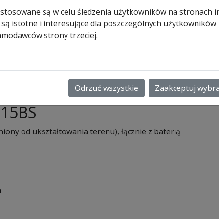
wynosiła:
wynosi:
najniższą w ostatnich 30
 stosowane są w celu śledzenia użytkowników na stronach i
873,00 zł.
725,00 zł.
dniach.
 są istotne i interesujące dla poszczególnych użytkowników
amodawców strony trzeciej.
Produkt dostępny na
zamówienie
ilość
Dodaj do koszyk
Pilot
Odrzuć wszystkie
Zaakceptuj wybr
przemysłowy
HSI
 15BS
15
BS
iony od ukształtowania terenu), łącznie z baterią
Hormann
m