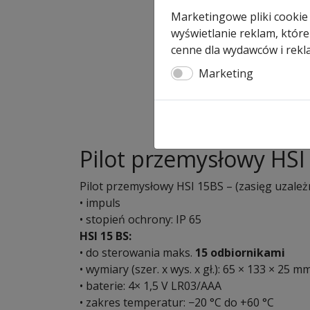
Marketingowe pliki cookie
wyświetlanie reklam, które
cenne dla wydawców i rekl
Marketing
Pilot przemysłowy HSI
Pilot przemysłowy HSI 15BS – (zasięg uzależn
• impuls
• stopień ochrony: IP 65
HSI 15 BS:
• do sterowania maks.
15 odbiornikami
• wymiary (szer. x wys. x gł.): 65 × 133 × 25 m
• baterie: 4× 1,5 V LR03/AAA
• zakres temperatur: −20 °C do +60 °C