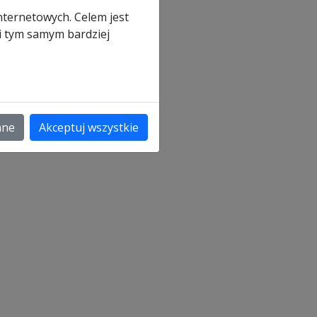
nternetowych. Celem jest
 i tym samym bardziej
a
ane
Akceptuj wszystkie