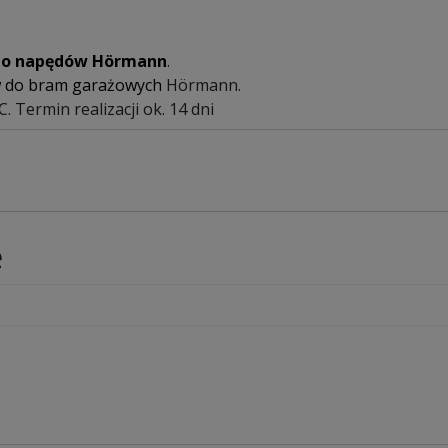
 do napędów Hörmann
.
w do bram garażowych
Hörmann.
rmin realizacji ok. 14 dni
e