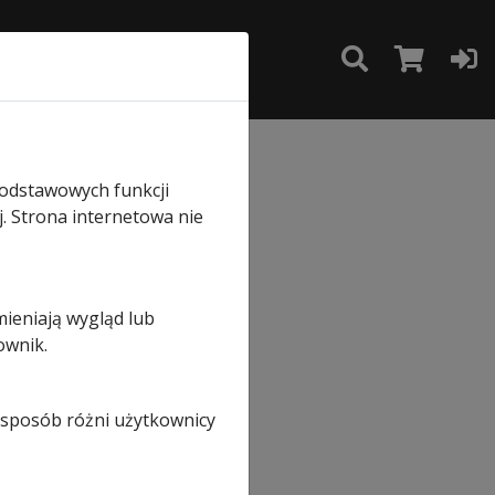
TAKT
SKLEP
podstawowych funkcji
j. Strona internetowa nie
wy
mieniają wygląd lub
ownik.
i sposób różni użytkownicy
ną