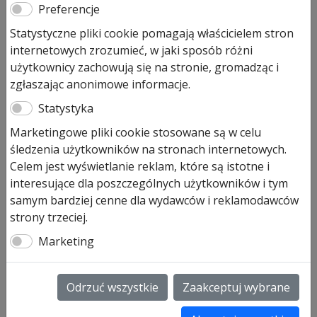
Preferencje
22,00
zł
Statystyczne pliki cookie pomagają właścicielem stron
internetowych zrozumieć, w jaki sposób różni
Pozostało tylko: 1 (może być zamówiony)
użytkownicy zachowują się na stronie, gromadząc i
zgłaszając anonimowe informacje.
ilość
Dodaj do koszyka
Hormann
Statystyka
pokrywa
Marketingowe pliki cookie stosowane są w celu
baterii
śledzenia użytkowników na stronach internetowych.
do
Hormann pokrywa baterii do pilotów typu HS1, HS4,
Celem jest wyświetlanie reklam, które są istotne i
pilotów
HSS4/HS5 Bi Secure
interesujące dla poszczególnych użytkowników i tym
HS1/HS4/HSS4/HS5
Pokrywa baterii do
samym bardziej cenne dla wydawców i reklamodawców
Bi
HS1
strony trzeciej.
Secure
HS4
Marketing
HSS4
HS5 Bi Secure
nr art. 436967
Odrzuć wszystkie
Zaakceptuj wybrane
Dodatkowo sprawdź naszą
ofertę innych akcesoriów