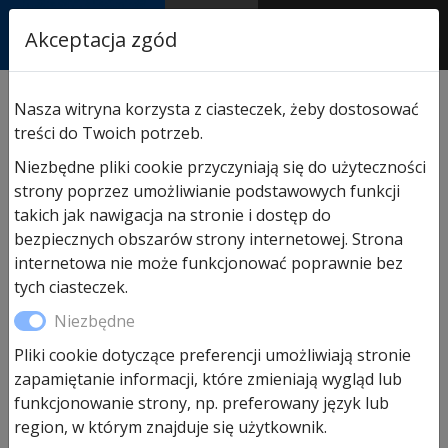
RASTOR
Akceptacja zgód
AUTORYZOWANY
PARTNER & SERWIS
Sklep
/
Napędy i akcesoria
/
Akcesoria do napędów
Nasza witryna korzysta z ciasteczek, żeby dostosować
Hormann
/ Hormann pokrywa baterii do pilotów
treści do Twoich potrzeb.
HS1/HS4/HSS4/HS5 Bi Secure
Niezbędne pliki cookie przyczyniają się do użyteczności
strony poprzez umożliwianie podstawowych funkcji
takich jak nawigacja na stronie i dostęp do
bezpiecznych obszarów strony internetowej. Strona
internetowa nie może funkcjonować poprawnie bez
tych ciasteczek.
Niezbędne
Pliki cookie dotyczące preferencji umożliwiają stronie
Hormann pokrywa baterii do
zapamiętanie informacji, które zmieniają wygląd lub
pilotów HS1/HS4/HSS4/HS5 Bi
funkcjonowanie strony, np. preferowany język lub
region, w którym znajduje się użytkownik.
Secure