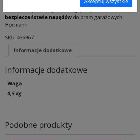
Akceptuj wszystkie
do napędów
Hörmann.
Ponadto zapraszamy też do oglądnięcia
filmu o
bezpieczeństwie napędów
do bram garażowych
Hörmann.
SKU:
436967
Informacje dodatkowe
Informacje dodatkowe
Waga
0,5 kg
Podobne produkty