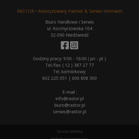
RASTOR • Autoryzowany Partner & Serwis Hörmann
Biuro Handlowe i Serwis
ul. Kocmyrzowska 104
32-090 Niedźwiedź
Godziny pracy: 9:00 - 16:00 ( pn - pt )
Tel./fax:
( 12 ) 387 27 77
Tel. komórkowy:
602 225 051
|
606 808 300
E-mail :
info@rastor.pl
biuro@rastor.pl
serwis@rastor.pl
Strona Główna
Polityka prywatności