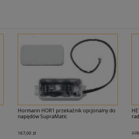
Hormann HOR1 przekaźnik opcjonalny do
HE
napędów SupraMatic
ra
167,00
zł
37