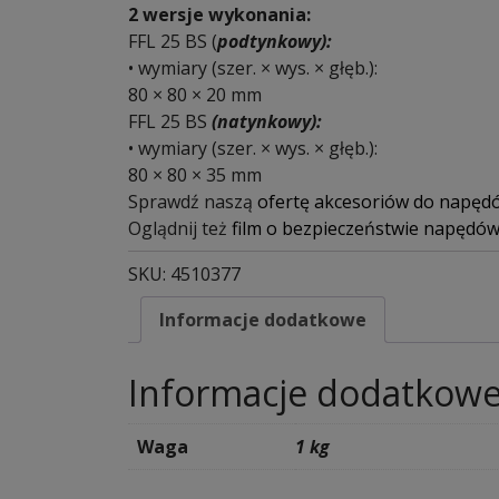
2 wersje wykonania:
FFL 25 BS (
podtynkowy):
• wymiary (szer. × wys. × głęb.):
80 × 80 × 20 mm
FFL 25 BS
(natynkowy):
• wymiary (szer. × wys. × głęb.):
80 × 80 × 35 mm
Sprawdź naszą
ofertę akcesoriów do napę
Oglądnij też
film o bezpieczeństwie napędó
SKU:
4510377
Informacje dodatkowe
Informacje dodatkow
Waga
1 kg