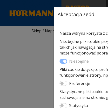
RASTOR
AUTORYZOWANY
Akceptacja zgód
PARTNER & SERWIS
Sklep
/
Napędy i akcesoria
/
Akcesoria do
Nasza witryna korzysta z c
Niezbędne pliki cookie prz
takich jak nawigacja na st
może funkcjonować poprawn
Niezbędne
Pliki cookie dotyczące pref
funkcjonowanie strony, np.
Preferencje
Statystyczne pliki cookie 
zachowują się na stronie,
Statystyka