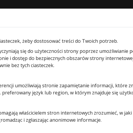
STRONA GŁÓWNA
O NAS
PRODUKTY
BLOG
KON
 napędów Hormann
/ Radiowy czytnik linii papilarnych FFL 
iasteczek, żeby dostosować treści do Twoich potrzeb.
yczyniają się do użyteczności strony poprzez umożliwianie 
Radiowy
ronie i dostęp do bezpiecznych obszarów strony internetowe
ie bez tych ciasteczek.
czytnik linii
erencji umożliwiają stronie zapamiętanie informacji, które z
papilarnyc
 preferowany język lub region, w którym znajduje się użytk
FFL 25 BS
pomagają właścicielem stron internetowych zrozumieć, w jak
Hormann
 gromadząc i zgłaszając anonimowe informacje.