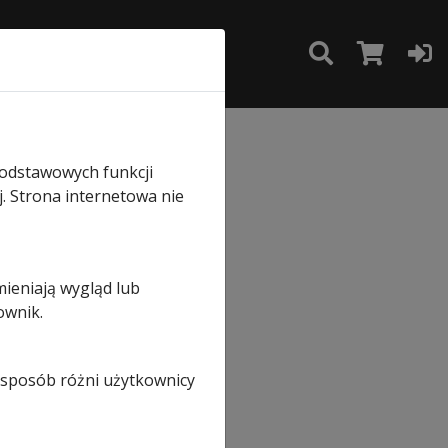
TAKT
SKLEP
25 BS Hormann
podstawowych funkcji
j. Strona internetowa nie
mieniają wygląd lub
h
ownik.
i sposób różni użytkownicy