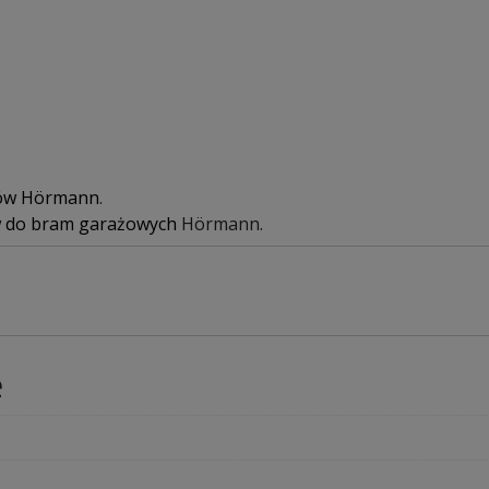
dów Hörmann
.
w do bram garażowych
Hörmann.
e