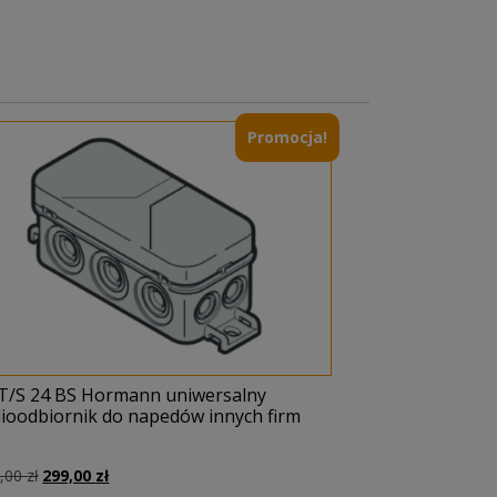
Promocja!
T/S 24 BS Hormann uniwersalny
dioodbiornik do napedów innych firm
Pierwotna
Aktualna
8,00
zł
299,00
zł
cena
cena