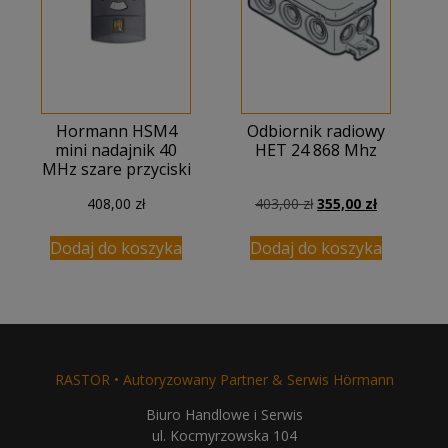
Hormann HSM4
Odbiornik radiowy
mini nadajnik 40
HET 24 868 Mhz
MHz szare przyciski
Pierwotna
Aktualna
408,00
zł
403,00
zł
355,00
zł
cena
cena
wynosiła:
wynosi:
Dodaj do koszyka
Dodaj do koszyka
403,00 zł.
355,00 zł.
RASTOR • Autoryzowany Partner & Serwis Hörmann
Biuro Handlowe i Serwis
ul. Kocmyrzowska 104