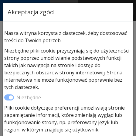
RASTOR
Akceptacja zgód
AUTORYZOWANY
PARTNER & SERWIS
Sklep
/
Napędy i akcesoria
/
Akcesoria do napędów
Nasza witryna korzysta z ciasteczek, żeby dostosować
Hormann
/ Zewnętrzny radiowy sterownik kodowany
treści do Twoich potrzeb.
FCT 10-1 BS
Niezbędne pliki cookie przyczyniają się do użyteczności
strony poprzez umożliwianie podstawowych funkcji
takich jak nawigacja na stronie i dostęp do
bezpiecznych obszarów strony internetowej. Strona
internetowa nie może funkcjonować poprawnie bez
tych ciasteczek.
Niezbędne
Pliki cookie dotyczące preferencji umożliwiają stronie
zapamiętanie informacji, które zmieniają wygląd lub
funkcjonowanie strony, np. preferowany język lub
region, w którym znajduje się użytkownik.