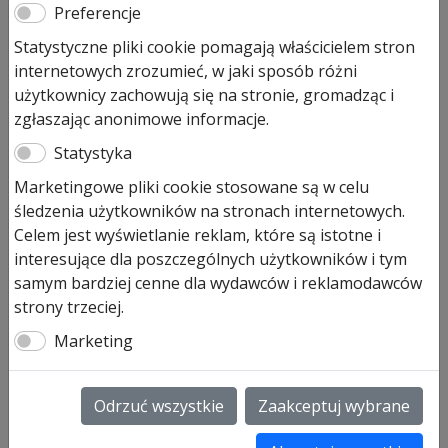
Zewnętrzny radiowy sterownik
Preferencje
kodowany FCT 10-1 BS
Statystyczne pliki cookie pomagają właścicielem stron
internetowych zrozumieć, w jaki sposób różni
użytkownicy zachowują się na stronie, gromadząc i
763,00
zł
zgłaszając anonimowe informacje.
Pozostało tylko: 1 (może być zamówiony)
Statystyka
ilość
Dodaj do koszyka
Marketingowe pliki cookie stosowane są w celu
Zewnętrzny
śledzenia użytkowników na stronach internetowych.
radiowy
Celem jest wyświetlanie reklam, które są istotne i
sterownik
Zewnętrzny radiowy sterownik
interesujące dla poszczególnych użytkowników i tym
kodowany
kodowany FCT 10‑1 BS
samym bardziej cenne dla wydawców i reklamodawców
FCT
strony trzeciej.
10-
Zewnętrzny radiowy sterownik kodowany FCT 10‑1
1
Marketing
BS, impulsowy, do obsługi nawet 10 napędów w
BS
systemie BiSecure.
Podświetlana klawiatura zapewni komfort
Odrzuć wszystkie
Zaakceptuj wybrane
użytkowania, również w nocy.
Estetyczna klapka ochronna, po otwarciu której