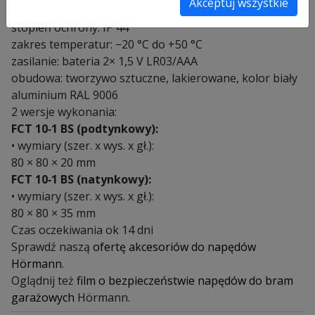
Akceptuj wszystkie
aktywuje się sterownik.
stopień ochrony: IP 44
zakres temperatur: −20 °C do +50 °C
zasilanie: bateria 2× 1,5 V LR03/AAA
obudowa: tworzywo sztuczne, lakierowane, kolor biały
aluminium RAL 9006
2 wersje wykonania:
FCT 10‑1 BS
(podtynkowy):
• wymiary (szer. x wys. x gł.):
80 × 80 × 20 mm
FCT 10‑1 BS (natynkowy):
• wymiary (szer. x wys. x gł.):
80 × 80 × 35 mm
Czas oczekiwania ok 14 dni
Sprawdź naszą
ofertę akcesoriów do napędów
Hörmann
.
Oglądnij też
film o bezpieczeństwie napędów do bram
garażowych
Hörmann.