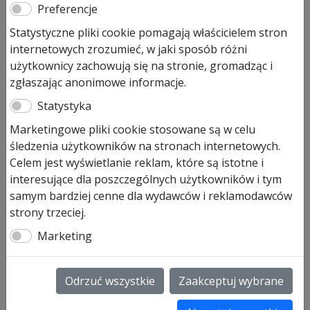
Preferencje
Statystyczne pliki cookie pomagają właścicielem stron
Napęd do Drzwi Wewnętrznych
internetowych zrozumieć, w jaki sposób różni
PortaMatic Hörmann
użytkownicy zachowują się na stronie, gromadząc i
zgłaszając anonimowe informacje.
Pierwotna
Aktualna
3 026,00
zł
2 420,00
zł
Statystyka
cena
cena
Prezentowana cena jest ceną najniższą w ostatnich 30
Marketingowe pliki cookie stosowane są w celu
wynosiła:
wynosi:
dniach.
śledzenia użytkowników na stronach internetowych.
3
2
Celem jest wyświetlanie reklam, które są istotne i
026,00 zł.
420,00 zł.
Produkt dostępny na zamówienie
interesujące dla poszczególnych użytkowników i tym
ilość
samym bardziej cenne dla wydawców i reklamodawców
Dodaj do koszyka
Napęd
strony trzeciej.
do
Marketing
Drzwi
Napęd do drzwi PortaMatic to
Wewnętrznych
elektromechaniczny napęd do 1-
PortaMatic
Odrzuć wszystkie
Zaakceptuj wybrane
skrzydłowych drzwi wewnętrznych
Hörmann