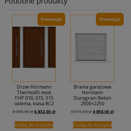
Podobne produkty
Promocja!
Promocja!
Drzwi Hörmann
Brama garażowa
Thermo65 mod.
Hormann
THP 010, 015, 515
Duragrain Beton
okleina, klasa RC2
2500×2250
Pierwotna
Aktualna
Pierwotna
Aktualna
8 300,00
zł
6 832,00
zł
6 071,00
zł
4 850,00
zł
cena
cena
cena
cena
wynosiła:
wynosi:
wynosiła:
wynosi:
Dodaj do koszyka
Dodaj do koszyka
8
6
6
4