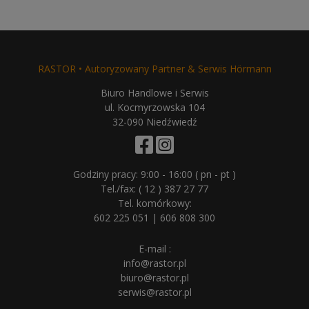
RASTOR • Autoryzowany Partner & Serwis Hörmann
Biuro Handlowe i Serwis
ul. Kocmyrzowska 104
32-090 Niedźwiedź
Godziny pracy: 9:00 - 16:00 ( pn - pt )
Tel./fax:
( 12 ) 387 27 77
Tel. komórkowy:
602 225 051
|
606 808 300
E-mail :
info@rastor.pl
biuro@rastor.pl
serwis@rastor.pl