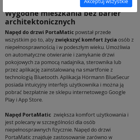
prawych i lewych
Akceptuj wszystkie
Wygodne mieszkania bez barier
architektonicznych
Napęd do drzwi PortaMati
c
powstał przede
wszystkim po to, aby
zwiększyć komfort życia
osób z
niepełnosprawnością i w podeszłym wieku. Umożliwia
on automatyczne otwieranie i zamykanie drzwi
pokojowych za pomocą nadajnika, sterownika lub
przez aplikację zainstalowaną na smartfonie z
technologią Bluetooth. Aplikacja Hörmann BlueSecur
posiada intuicyjny interfejs użytkownika i można ją
pobrać bezpłatnie ze sklepu internetowego Google
Play i App Store.
Napęd PortaMatic
zwiększa komfort użytkowania i
jest polecany w szczególności dla osób
niepełnosprawnych fizycznie. Napęd do drzwi
PortaMatic znajduje zastosowanie zarówno w