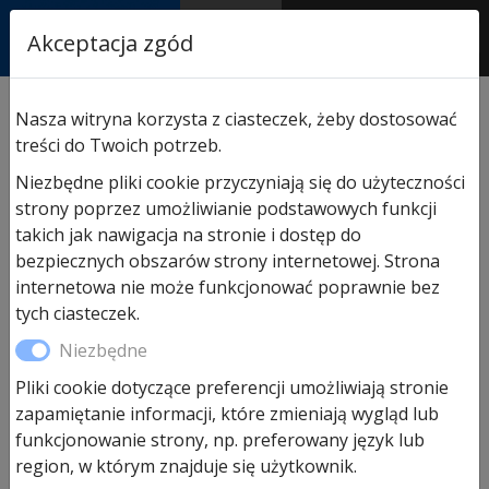
RASTOR
Akceptacja zgód
AUTORYZOWANY
PARTNER & SERWIS
Sklep
/
Napędy i akcesoria
/
Napędy Hormann
/ Napęd
Nasza witryna korzysta z ciasteczek, żeby dostosować
do Drzwi Wewnętrznych PortaMatic Hörmann
treści do Twoich potrzeb.
Niezbędne pliki cookie przyczyniają się do użyteczności
strony poprzez umożliwianie podstawowych funkcji
Promocja!
takich jak nawigacja na stronie i dostęp do
bezpiecznych obszarów strony internetowej. Strona
internetowa nie może funkcjonować poprawnie bez
tych ciasteczek.
Niezbędne
Pliki cookie dotyczące preferencji umożliwiają stronie
zapamiętanie informacji, które zmieniają wygląd lub
funkcjonowanie strony, np. preferowany język lub
region, w którym znajduje się użytkownik.