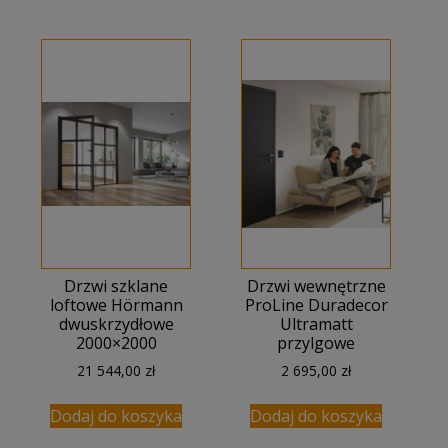
300,00 zł.
832,00 zł.
071,00 zł.
850,00 zł
Drzwi szklane
Drzwi wewnętrzne
loftowe Hörmann
ProLine Duradecor
dwuskrzydłowe
Ultramatt
2000×2000
przylgowe
21 544,00
zł
2 695,00
zł
Dodaj do koszyka
Dodaj do koszyka