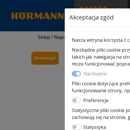
RASTOR
AUTORYZOWANY
Akceptacja zgód
PARTNER & SERWIS
Sklep
/
Napędy i akcesoria
/
Napędy Horm
Nasza witryna korzysta z c
Niezbędne pliki cookie prz
takich jak nawigacja na st
Promocja!
może funkcjonować poprawn
Niezbędne
Pliki cookie dotyczące pref
funkcjonowanie strony, np.
Preferencje
Statystyczne pliki cookie 
zachowują się na stronie,
Statystyka