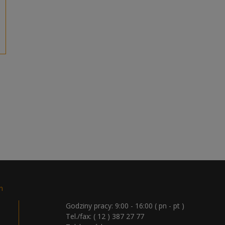
n
Godziny pracy: 9:00 - 16:00 ( pn - pt )
Tel./fax:
( 12 ) 387 27 77