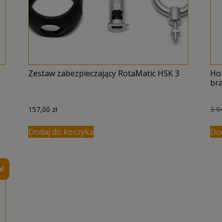
Zestaw zabezpieczający RotaMatic HSK 3
Ho
br
157,00
zł
3 9
Dodaj do koszyka
Do
!