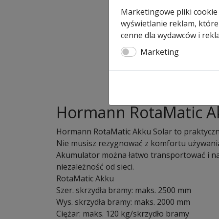
Marketingowe pliki cookie
wyświetlanie reklam, które
cenne dla wydawców i rekl
Marketing
Hormann RotaMatic Ak
Hormann RotaMatic Akku Solar to praktyczny
Nie musisz rezygnować z komfortu używania 
Akumulator można łatwo transportować i nał
niezależność od sieci.
RotaMatic Akku
Szer. skrzydła bramy: maks. 2500 mm
Wys. skrzydła bramy: maks. 2000 mm
Ciężar: maks. 120 kg/skrzydło bramy