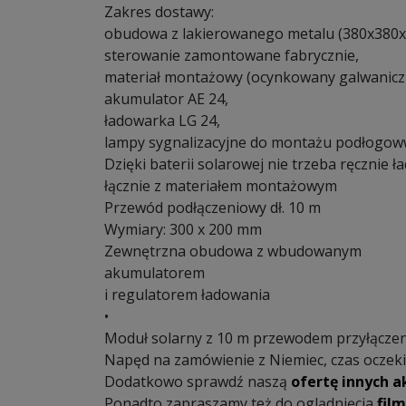
Zakres dostawy:
obudowa z lakierowanego metalu (380x380x
sterowanie zamontowane fabrycznie,
materiał montażowy (ocynkowany galwaniczn
akumulator AE 24,
ładowarka LG 24,
lampy sygnalizacyjne do montażu podłogow
Dzięki baterii solarowej nie trzeba ręcznie 
łącznie z materiałem montażowym
Przewód podłączeniowy dł. 10 m
Wymiary: 300 x 200 mm
Zewnętrzna obudowa z wbudowanym
akumulatorem
i regulatorem ładowania
•
Moduł solarny z 10 m przewodem przyłącz
Napęd na zamówienie z Niemiec, czas oczeki
Dodatkowo sprawdź naszą
ofertę innych 
Ponadto zapraszamy też do oglądnięcia
film