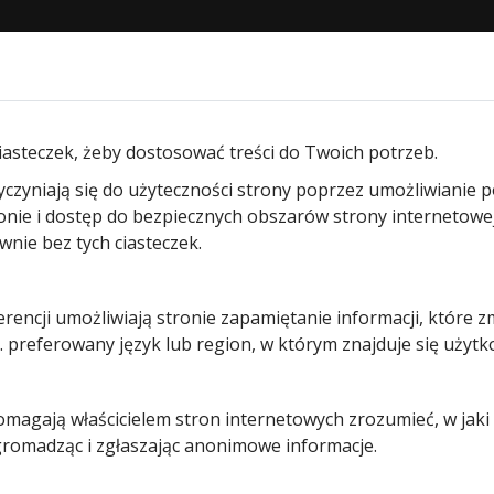
STRONA GŁÓWNA
O NAS
PRODUKTY
BLOG
KON
ann
/
Napęd do bramy dwuskrzydłowej
/ Hormann RotaMatic
iasteczek, żeby dostosować treści do Twoich potrzeb.
yczyniają się do użyteczności strony poprzez umożliwianie 
Hormann
ronie i dostęp do bezpiecznych obszarów strony internetowe
ie bez tych ciasteczek.
RotaMatic
erencji umożliwiają stronie zapamiętanie informacji, które z
Akku Solar
 preferowany język lub region, w którym znajduje się użytk
2
pomagają właścicielem stron internetowych zrozumieć, w jak
 gromadząc i zgłaszając anonimowe informacje.
Pierwotna
Aktua
6 341,00
zł
4 999,00
zł
cena
cena
Prezentowana cena jest ce