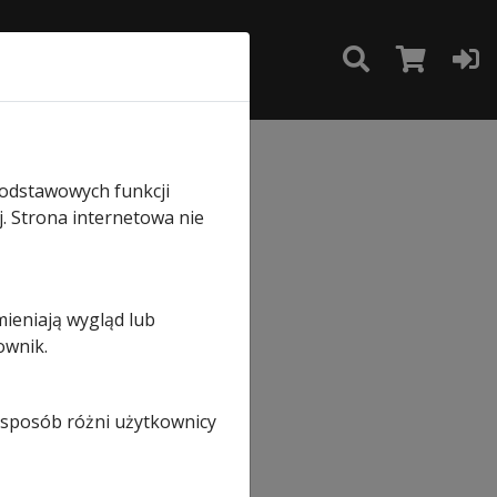
TAKT
SKLEP
 Akku Solar 2
podstawowych funkcji
j. Strona internetowa nie
mieniają wygląd lub
ownik.
i sposób różni użytkownicy
lna
ną