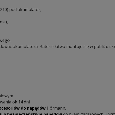
210) pod akumulator,
ie),
wego.
ładować akumulatora. Baterię łatwo montuje się w pobliżu skr
eniowym
wania ok 14 dni
akcesoriów do napędów
Hörmann.
u o bezpieczeństwie napędów
do bram garażowych Hörm