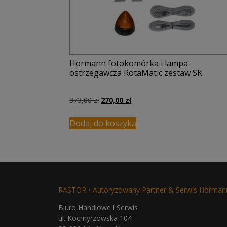
Hormann fotokomórka i lampa
ostrzegawcza RotaMatic zestaw SK
Pierwotna
Aktualna
373,00
zł
270,00
zł
cena
cena
wynosiła:
wynosi:
Dodaj do koszyka
373,00 zł.
270,00 zł.
RASTOR • Autoryzowany Partner & Serwis Hörman
Biuro Handlowe i Serwis
ul. Kocmyrzowska 104