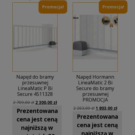
Promocja!
Promocja!
Napęd do bramy
Napęd Hormann
przesuwnej
LineaMatic 2 Bi
LineaMatic P Bi
Secure do bramy
Secure 4511328
przesuwnej
PROMOCJA
Pierwotna
Aktualna
2 709,00
zł
2 300,00
zł
Pierwotna
Aktualna
cena
cena
2 263,00
zł
1 803,00
zł
Prezentowana
cena
cena
wynosiła:
wynosi:
Prezentowana
cena jest ceną
wynosiła:
wynosi:
2
2
cena jest ceną
2
1
709,00 zł.
300,00 zł.
najniższą w
263,00 zł.
803,00 zł
najniższą w