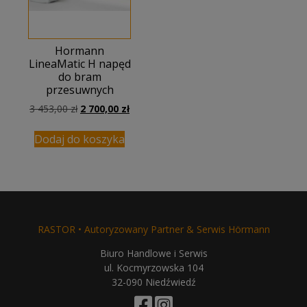
Hormann
LineaMatic H napęd
do bram
przesuwnych
Pierwotna
Aktualna
3 453,00
zł
2 700,00
zł
cena
cena
wynosiła:
wynosi:
Dodaj do koszyka
3
2
453,00 zł.
700,00 zł.
RASTOR • Autoryzowany Partner & Serwis Hörmann
Biuro Handlowe i Serwis
ul. Kocmyrzowska 104
32-090 Niedźwiedź