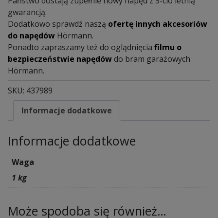
Państwo dostają zupełnie nowy napęd z 5-cio letnią
gwarancją.
Dodatkowo sprawdź naszą
ofertę innych akcesoriów
do napędów
Hörmann.
Ponadto zapraszamy też do oglądnięcia
filmu o
bezpieczeństwie napędów
do bram garażowych
Hörmann.
SKU:
437989
Informacje dodatkowe
Informacje dodatkowe
Waga
1 kg
Może spodoba się również…