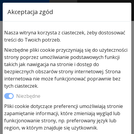
RASTOR
Akceptacja zgód
AUTORYZOWANY
PARTNER & SERWIS
Sklep
/
Napędy i akcesoria
/
Napędy Hormann
/
Napęd
Nasza witryna korzysta z ciasteczek, żeby dostosować
do bramy przesuwnej
/ Hormann Zestaw SK
treści do Twoich potrzeb.
fotokomórka i lampa LineaMatic
Niezbędne pliki cookie przyczyniają się do użyteczności
strony poprzez umożliwianie podstawowych funkcji
takich jak nawigacja na stronie i dostęp do
Promocja!
bezpiecznych obszarów strony internetowej. Strona
internetowa nie może funkcjonować poprawnie bez
tych ciasteczek.
Niezbędne
Pliki cookie dotyczące preferencji umożliwiają stronie
zapamiętanie informacji, które zmieniają wygląd lub
funkcjonowanie strony, np. preferowany język lub
region, w którym znajduje się użytkownik.