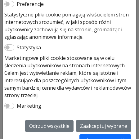
Hormann Zestaw SK
Preferencje
fotokomórka i lampa
Statystyczne pliki cookie pomagają właścicielem stron
internetowych zrozumieć, w jaki sposób różni
LineaMatic
użytkownicy zachowują się na stronie, gromadząc i
zgłaszając anonimowe informacje.
Pierwotna
Aktualna
350,00
zł
270,00
zł
cena
cena
Statystyka
Prezentowana cena jest ceną najniższą w ostatnich 30
wynosiła:
wynosi:
Marketingowe pliki cookie stosowane są w celu
dniach.
350,00 zł.
270,00 zł.
śledzenia użytkowników na stronach internetowych.
Produkt dostępny na zamówienie
Celem jest wyświetlanie reklam, które są istotne i
interesujące dla poszczególnych użytkowników i tym
ilość
Dodaj do koszyka
samym bardziej cenne dla wydawców i reklamodawców
Hormann
strony trzeciej.
Zestaw
Marketing
SK
Hormann Zestaw SK fotokomórka i
fotokomórka
lampa
i
Odrzuć wszystkie
Zaakceptuj wybrane
lampa
Hormann Zestaw SK fotokomórka i lampa do napędu
LineaMatic
Lineamatic /P to doskonałe zabezpieczenie Twojego