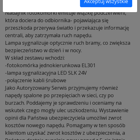
Akceptuj wszystkie
wjazdu.
Nadajnik fotokomórki emituje wiązkę podczerwieni,
która dociera do odbiornika- pojawiająca się
przeszkoda przerywa światło i przekazuje informację
centrali, aby zatrzymała ruch napędu.
Lampa sygnalizuje optycznie ruch bramy, co zwiększa
bezpieczeństwo w dzień i w nocy.
W skład zestawu wchodzi:
-fotokomórka jednokierunkowa EL301
-lampa sygnalizacyjna LED SLK 24V
-połączenie kabli śrubowe
Jako Autoryzowany Serwis przyjmujemy również
napędy spalone po przepięciach w sieci, czy po
burzach. Poddajemy je sprawdzeniu i oceniamy na
wskutek czego mogły ulec uszkodzeniu. Wystawienie
opinii dla Państwa ubezpieczyciela umożliwi zwrot
kosztów nowego napędu. Pomagamy w ten sposób
klientom uzyskać zwrot kosztów z ubezpieczenia, a