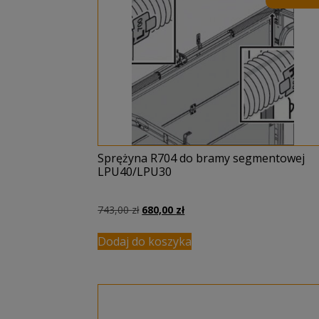
Sprężyna R704 do bramy segmentowej
LPU40/LPU30
Pierwotna
Aktualna
743,00
zł
680,00
zł
cena
cena
wynosiła:
wynosi:
Dodaj do koszyka
743,00 zł.
680,00 zł.