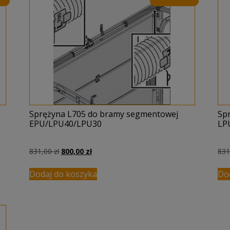
Sprężyna L705 do bramy segmentowej
Sp
EPU/LPU40/LPU30
LP
Pierwotna
Aktualna
831,00
zł
800,00
zł
83
cena
cena
wynosiła:
wynosi:
Dodaj do koszyka
Do
831,00 zł.
800,00 zł.