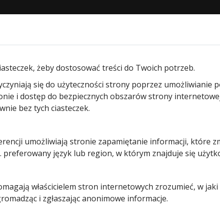
STRONA GŁÓWNA
O NAS
PRODUKTY
BLOG
KON
ram Hormann
/ Próg uszczelniający do bramy garażowej se
iasteczek, żeby dostosować treści do Twoich potrzeb.
yczyniają się do użyteczności strony poprzez umożliwianie 
Próg
ronie i dostęp do bezpiecznych obszarów strony internetowe
ie bez tych ciasteczek.
uszczelniaj
erencji umożliwiają stronie zapamiętanie informacji, które z
do bramy
 preferowany język lub region, w którym znajduje się użytk
garażowej
pomagają właścicielem stron internetowych zrozumieć, w jak
segmentow
 gromadząc i zgłaszając anonimowe informacje.