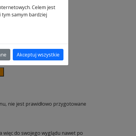
nternetowych. Celem jest
ną
 i tym samym bardziej
ł
ł
ane
Akceptuj wszystkie
a
nu, nie jest prawidłowo przygotowane
ca więc do swojego wyglądu nawet po