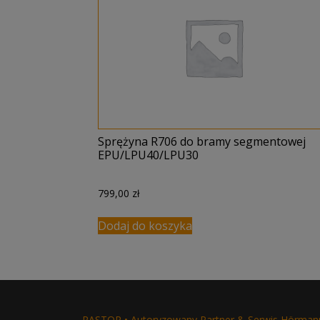
Sprężyna R706 do bramy segmentowej
EPU/LPU40/LPU30
799,00
zł
Dodaj do koszyka
RASTOR • Autoryzowany Partner & Serwis Hörman