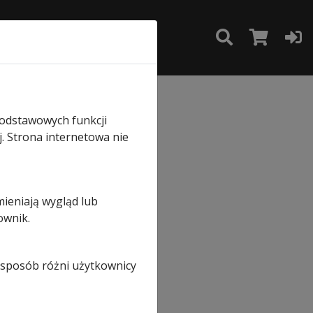
TAKT
SKLEP
gmentowej
podstawowych funkcji
j. Strona internetowa nie
ący
mieniają wygląd lub
ownik.
i sposób różni użytkownicy
ej