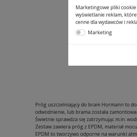
Marketingowe pliki cookie
wyświetlanie reklam, które
cenne dla wydawców i rekl
Marketing
Próg uszczelniający do bram Hormann to do
odwodnienie, lub brama została zamontowan
Świetnie sprawdza się zatrzymując m.in. wod
Zestaw zawiera próg z EPDM, materiał mocują
EPDM to tworzywo odporne na warunki atmos