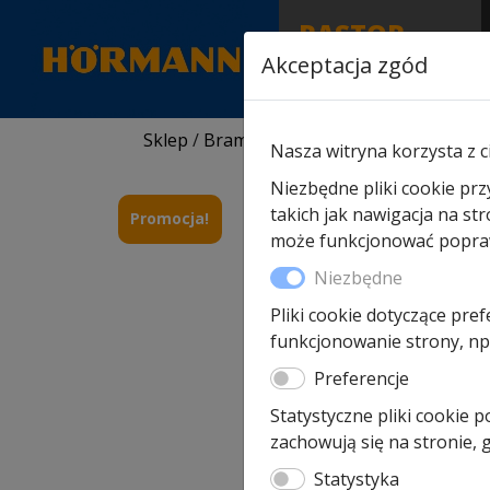
RASTOR
AUTORYZOWANY
Akceptacja zgód
PARTNER & SERWIS
Sklep
/
Bramy Hormann
/
Akcesoria do b
Nasza witryna korzysta z c
Niezbędne pliki cookie prz
takich jak nawigacja na st
Promocja!
może funkcjonować poprawn
Niezbędne
Pliki cookie dotyczące pref
funkcjonowanie strony, np.
Preferencje
Statystyczne pliki cookie 
zachowują się na stronie,
Statystyka