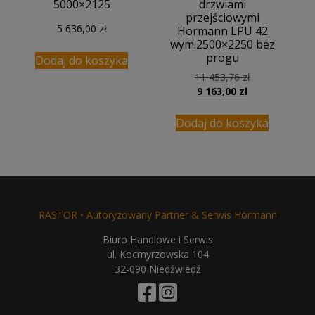
5000×2125
drzwiami
przejściowymi
5 636,00
zł
Hormann LPU 42
wym.2500×2250 bez
progu
Dodaj do koszyka
Pierwotna
11 453,76
zł
Aktualna
cena
9 163,00
zł
cena
wynosiła:
wynosi:
11
Dodaj do koszyka
9
453,76 zł.
163,00 zł.
RASTOR • Autoryzowany Partner & Serwis Hörmann
Biuro Handlowe i Serwis
ul. Kocmyrzowska 104
32-090 Niedźwiedź