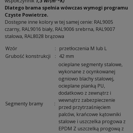
współczynnik
1,3 W/(m²*K)
Dlatego brama spełnia wówczas wymogi programu
Czyste Powietrze.
Dostępne inne kolory w tej samej cenie: RAL9005
czarny, RAL9016 biały, RAL9006 srebrna, RAL9007
stalowa, RAL8028 brązowa
Wzór
:
przetłoczenia M lub L
Grubość konstrukcji
:
42 mm
ocieplane segmenty stalowe,
wykonane z ocynkowanej
ogniowo blachy stalowej,
ocieplane pianką PU,
dodatkowo z zewnątrz i
wewnątrz zabezpieczenie
Segmenty bramy
:
przed przytrzaśnięciem
palców, krańcowe kątowniki
stalowe i uszczelka progowa z
EPDM Z uszczelką progową z