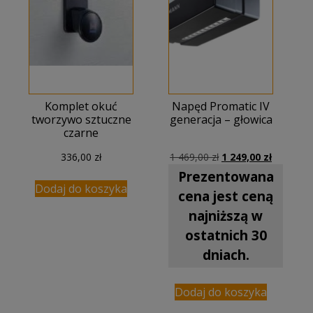
Komplet okuć
Napęd Promatic IV
tworzywo sztuczne
generacja – głowica
czarne
Pierwotna
Aktualna
336,00
zł
1 469,00
zł
1 249,00
zł
cena
cena
Prezentowana
wynosiła:
wynosi:
Dodaj do koszyka
cena jest ceną
1
1
469,00 zł.
249,00 zł
najniższą w
ostatnich 30
dniach.
Dodaj do koszyka