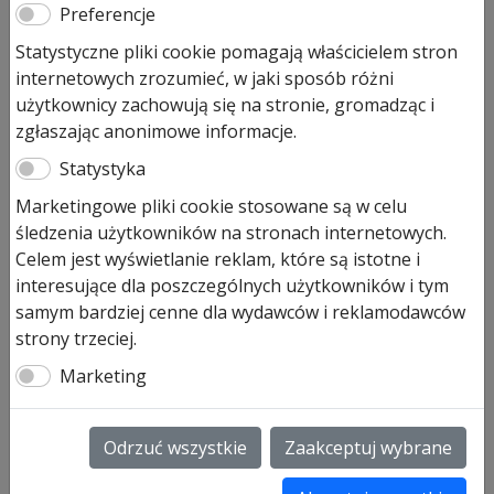
Preferencje
4 646,00
zł
Statystyczne pliki cookie pomagają właścicielem stron
internetowych zrozumieć, w jaki sposób różni
Produkt dostępny na zamówienie
użytkownicy zachowują się na stronie, gromadząc i
ilość
Dodaj do koszyka
zgłaszając anonimowe informacje.
Brama
Statystyka
garażowa
Hormann
Marketingowe pliki cookie stosowane są w celu
Brama garażowa Hormann
Slategrain
śledzenia użytkowników na stronach internetowych.
Slategrain w klorze RAL7016
2500x2250
Celem jest wyświetlanie reklam, które są istotne i
RAL7016
interesujące dla poszczególnych użytkowników i tym
Brama segmentowa Hormann struktura Slategrain –
samym bardziej cenne dla wydawców i reklamodawców
imitacja „łupka”.
strony trzeciej.
Marketing
Odrzuć wszystkie
Zaakceptuj wybrane