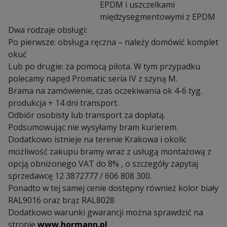
EPDM i uszczelkami
międzysegmentowymi z EPDM
Dwa rodzaje obsługi:
Po pierwsze: obsługa ręczna – należy domówić komplet
okuć
Lub po drugie: za pomocą pilota. W tym przypadku
polecamy napęd Promatic seria IV z szyną M.
Brama na zamówienie, czas oczekiwania ok 4-6 tyg.
produkcja + 14 dni transport.
Odbiór osobisty lub transport za dopłatą.
Podsumowując nie wysyłamy bram kurierem.
Dodatkowo istnieje na terenie Krakowa i okolic
możliwość zakupu bramy wraz z usługą montażową z
opcją obniżonego VAT do 8% , o szczegóły zapytaj
sprzedawcę 12 3872777 / 606 808 300.
Ponadto w tej samej cenie dostępny również kolor biały
RAL9016 oraz brąz RAL8028
Dodatkowo warunki gwarancji można sprawdzić na
stronie
www.hormann.pl