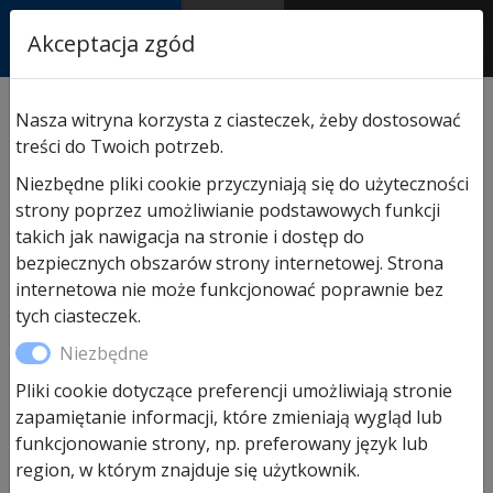
RASTOR
Akceptacja zgód
AUTORYZOWANY
PARTNER & SERWIS
Sklep
/
Bramy Hormann
/
Bramy
/ Brama garażowa
Nasza witryna korzysta z ciasteczek, żeby dostosować
Hormann Slategrain 2500×2250 RAL7016
treści do Twoich potrzeb.
Niezbędne pliki cookie przyczyniają się do użyteczności
strony poprzez umożliwianie podstawowych funkcji
takich jak nawigacja na stronie i dostęp do
bezpiecznych obszarów strony internetowej. Strona
internetowa nie może funkcjonować poprawnie bez
tych ciasteczek.
Niezbędne
Pliki cookie dotyczące preferencji umożliwiają stronie
zapamiętanie informacji, które zmieniają wygląd lub
Brama garażowa Hormann
funkcjonowanie strony, np. preferowany język lub
region, w którym znajduje się użytkownik.
Slategrain 2500×2250 RAL7016