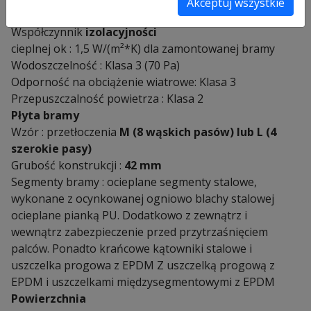
Akceptuj wszystkie
Właściwości użytkowe
Współczynnik
izolacyjności
cieplnej ok : 1,5 W/(m²*K) dla zamontowanej bramy
Wodoszczelność : Klasa 3 (70 Pa)
Odporność na obciążenie wiatrowe: Klasa 3
Przepuszczalność powietrza : Klasa 2
Płyta bramy
Wzór : przetłoczenia
M (8 wąskich pasów) lub L (4
szerokie pasy)
Grubość konstrukcji :
42 mm
Segmenty bramy : ocieplane segmenty stalowe,
wykonane z ocynkowanej ogniowo blachy stalowej
ocieplane pianką PU. Dodatkowo z zewnątrz i
wewnątrz zabezpieczenie przed przytrzaśnięciem
palców. Ponadto krańcowe kątowniki stalowe i
uszczelka progowa z EPDM Z uszczelką progową z
EPDM i uszczelkami międzysegmentowymi z EPDM
Powierzchnia