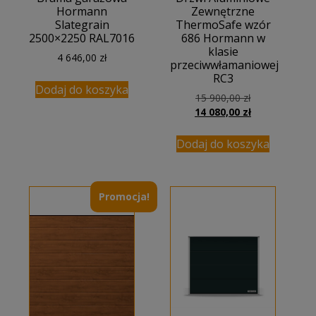
Hormann
Zewnętrzne
Slategrain
ThermoSafe wzór
2500×2250 RAL7016
686 Hormann w
klasie
4 646,00
zł
przeciwwłamaniowej
RC3
Dodaj do koszyka
Pierwotna
15 900,00
zł
cena
Aktualna
14 080,00
zł
wynosiła:
cena
15
wynosi:
Dodaj do koszyka
900,00 zł.
14
080,00 zł.
Promocja!