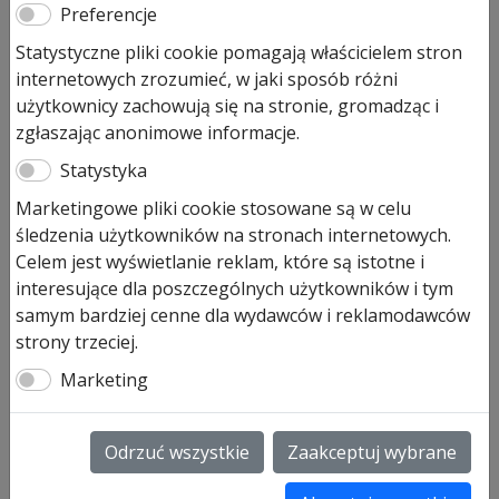
Pierwotna
Aktualna
Preferencje
7 129,00
zł
5 700,00
zł
cena
cena
Statystyczne pliki cookie pomagają właścicielem stron
Prezentowana cena jest ceną najniższą w ostatnich 30
wynosiła:
wynosi:
internetowych zrozumieć, w jaki sposób różni
dniach.
7
5
użytkownicy zachowują się na stronie, gromadząc i
129,00 zł.
700,00 zł.
Produkt dostępny na zamówienie
zgłaszając anonimowe informacje.
Statystyka
ilość
Dodaj do koszyka
Hormann
Marketingowe pliki cookie stosowane są w celu
LPU
śledzenia użytkowników na stronach internetowych.
42
Brama garażowa segmentowa
Celem jest wyświetlanie reklam, które są istotne i
Silkgrain
interesujące dla poszczególnych użytkowników i tym
Hormann LPU 42
brama
samym bardziej cenne dla wydawców i reklamodawców
garażowa
Brama Hormann LPU 42 to brama garażowa
strony trzeciej.
czerwona
segmentowa o wymiarach:
2500×2125,
przetłoczenia M
Marketing
struktura
Silkgrain,
prowadzenie Z (wymagane
nadproże 115 mm)
Kolor RAL3000 czerwony (inne czerwienie z palety
Odrzuć wszystkie
Zaakceptuj wybrane
RAL na zapytanie)