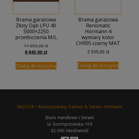
Brama garażowa
Brama garażowa
Złoty Dąb LPU 40
Renomatic
5000×2250
Hörmann 4
przetłoczenia M/L
wymiary kolor
CH905 czarny MAT
Pierwotna
11 055,00
zł
Aktualna
cena
2 939,00
zł
8 845,00
zł
cena
wynosiła:
wynosi:
11
Dodaj do koszyka
Dodaj do koszyka
8
055,00 zł.
845,00 zł.
RASTOR • Autoryzowany Partner & Serwis Hörmann
Biuro Handlowe i Serwis
ul. Kocmyrzowska 104
32-090 Niedźwiedź