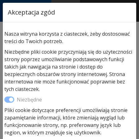
RASTOR
Akceptacja zgód
AUTORYZOWANY
PARTNER & SERWIS
Sklep
/
Bramy Hormann
/
Bramy
/ Hormann LPU 42
Nasza witryna korzysta z ciasteczek, żeby dostosować
Silkgrain brama garażowa czerwona
treści do Twoich potrzeb.
Niezbędne pliki cookie przyczyniają się do użyteczności
strony poprzez umożliwianie podstawowych funkcji
Promocja!
takich jak nawigacja na stronie i dostęp do
bezpiecznych obszarów strony internetowej. Strona
internetowa nie może funkcjonować poprawnie bez
tych ciasteczek.
Niezbędne
Pliki cookie dotyczące preferencji umożliwiają stronie
Hormann LPU 42 Silkgrain
zapamiętanie informacji, które zmieniają wygląd lub
funkcjonowanie strony, np. preferowany język lub
brama garażowa czerwona
region, w którym znajduje się użytkownik.