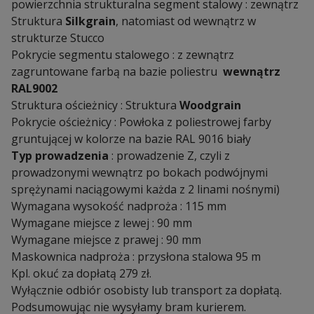
powierzchnia strukturalna segment stalowy : zewnątrz
Struktura
Silkgrain
, natomiast od wewnątrz w
strukturze Stucco
Pokrycie segmentu stalowego : z zewnątrz
zagruntowane farbą na bazie poliestru
wewnątrz
RAL9002
Struktura ościeżnicy : Struktura
Woodgrain
Pokrycie ościeżnicy : Powłoka z poliestrowej farby
gruntującej w kolorze na bazie RAL 9016 biały
Typ prowadzenia
: prowadzenie Z, czyli z
prowadzonymi wewnątrz po bokach podwójnymi
sprężynami naciągowymi każda z 2 linami nośnymi)
Wymagana wysokość nadproża : 115 mm
Wymagane miejsce z lewej : 90 mm
Wymagane miejsce z prawej : 90 mm
Maskownica nadproża : przysłona stalowa 95 m
Kpl. okuć za dopłatą 279 zł.
Wyłącznie odbiór osobisty lub transport za dopłatą.
Podsumowując nie wysyłamy bram kurierem.