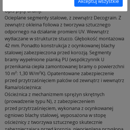
Akceptuj wszystkie
terenie Krakowa i okolic z VAT-em 8%
Opis płyty bramy:
Ocieplane segmenty stalowe, z zewnątrz Decograin. Z
zewnątrz okleina foliowa z tworzywa sztucznego
odpornego na działanie promieni UV. Wewnątrz
wytłaczane w strukturze stucco. Głębokość montażowa
42 mm. Ponadto konstrukcja z ocynkowanej blachy
stalowej zabezpieczona przed korozją. Segmenty
bramy wypełnione pianką PU (współczynnik U
przenikania ciepła zamontowanej bramy o powierzchni
10 m²: 1,30 W/m²K). Opatentowane zabezpieczenie
przed przytrzaśnięciem palców od zewnątrz i wewnątrz
Rama/ościeżnica:
Ościeżnica z mechanizmem sprężyn skrętnych
(prowadzenie typu N), z zabezpieczeniem
przed przytrzaśnięciem, wykonana z ocynkowanej
ogniowo blachy stalowej, wyposażona w stopę
ościeżnicy z tworzywa sztucznego skutecznie
zabezpieczającą przed korozją, nieocieplana przysłona