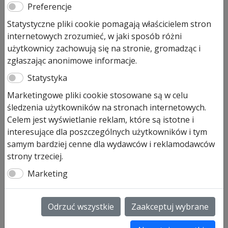
Preferencje
przetłoczenia M/L
Statystyczne pliki cookie pomagają właścicielem stron
internetowych zrozumieć, w jaki sposób różni
Pierwotna
Aktualna
11 055,00
zł
8 845,00
zł
użytkownicy zachowują się na stronie, gromadząc i
cena
cena
Prezentowana cena jest ceną najniższą w ostatnich 30
zgłaszając anonimowe informacje.
wynosiła:
wynosi:
dniach.
11
8
Statystyka
055,00 zł.
845,00 zł.
Produkt dostępny na zamówienie
Marketingowe pliki cookie stosowane są w celu
śledzenia użytkowników na stronach internetowych.
ilość
Dodaj do koszyka
Celem jest wyświetlanie reklam, które są istotne i
Brama
interesujące dla poszczególnych użytkowników i tym
garażowa
samym bardziej cenne dla wydawców i reklamodawców
Złoty
Brama garażowa Złoty Dąb – LPU
strony trzeciej.
Dąb
40
LPU
Marketing
40
Brama garażowa Złoty Dąb Hörmann LPU 40
5000x2250
5000×2250 pasy M (8 pasów) lub L (4 pasy). Występuje
Odrzuć wszystkie
Zaakceptuj wybrane
przetłoczenia
w kolorze Decograin Golden Oak (Złoty Dąb).
M/L
możliwość zakupu bramy z usługa montażową na