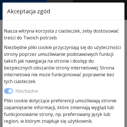
RASTOR
Akceptacja zgód
AUTORYZOWANY
PARTNER & SERWIS
Sklep
/
Bramy Hormann
/
Bramy
/ Brama garażowa
Nasza witryna korzysta z ciasteczek, żeby dostosować
Złoty Dąb LPU 40 5000×2250 przetłoczenia M/L
treści do Twoich potrzeb.
Niezbędne pliki cookie przyczyniają się do użyteczności
strony poprzez umożliwianie podstawowych funkcji
Promocja!
takich jak nawigacja na stronie i dostęp do
bezpiecznych obszarów strony internetowej. Strona
internetowa nie może funkcjonować poprawnie bez
tych ciasteczek.
Niezbędne
Pliki cookie dotyczące preferencji umożliwiają stronie
zapamiętanie informacji, które zmieniają wygląd lub
Brama garażowa Złoty Dąb
funkcjonowanie strony, np. preferowany język lub
region, w którym znajduje się użytkownik.
LPU 40 5000×2250