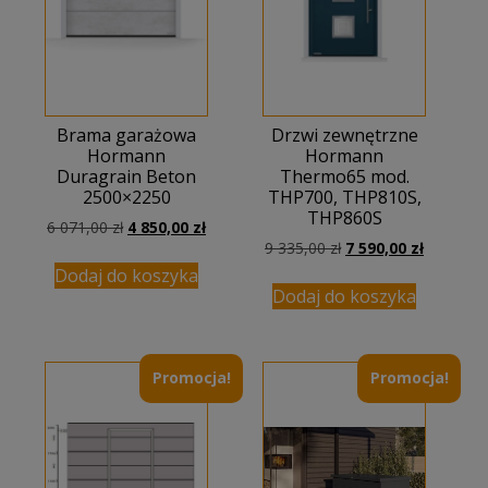
Brama garażowa
Drzwi zewnętrzne
Hormann
Hormann
Duragrain Beton
Thermo65 mod.
2500×2250
THP700, THP810S,
THP860S
Pierwotna
Aktualna
6 071,00
zł
4 850,00
zł
Pierwotna
Aktualna
cena
cena
9 335,00
zł
7 590,00
zł
cena
cena
wynosiła:
wynosi:
Dodaj do koszyka
wynosiła:
wynosi:
6
4
Dodaj do koszyka
9
7
071,00 zł.
850,00 zł.
335,00 zł.
590,00 zł
Promocja!
Promocja!