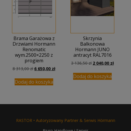
Brama Garażowa z
Skrzynia
Drzwiami Hormann
Balkonowa
Renomatic
Hormann JUNO
wym.2500×2250 z
antracyt RAL7016
progiem
Pierwotna
Aktualna
3 136,50
zł
2 040,00
zł
Pierwotna
Aktualna
8 313,00
zł
6 650,00
zł
cena
cena
cena
cena
wynosiła:
wynosi:
Dodaj do koszyka
wynosiła:
wynosi:
3
2
Dodaj do koszyka
8
6
136,50 zł.
040,00 zł
313,00 zł.
650,00 zł.
RASTOR • Autoryzowany Partner & Serwis Hörmann
Biuro Handlowe i Serwis