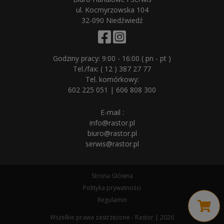
ul. Kocmyrzowska 104
32-090 Niedźwiedź
Godziny pracy: 9:00 - 16:00 ( pn - pt )
Tel./fax:
( 12 ) 387 27 77
Tel. komórkowy:
602 225 051
|
606 808 300
E-mail :
info@rastor.pl
biuro@rastor.pl
serwis@rastor.pl
Strona Główna
Polityka prywatności
Regulamin
Wszelkie prawa zastrzeżone - Rastor | 2026