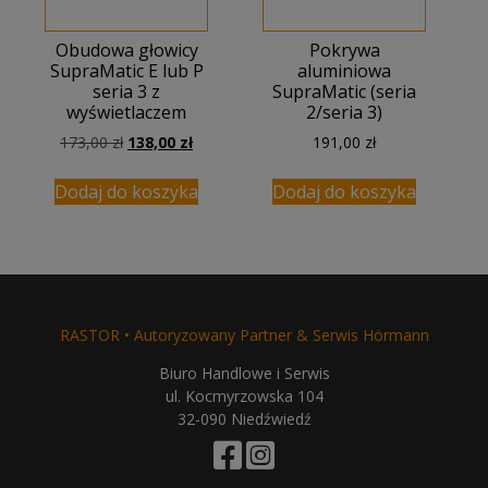
Obudowa głowicy
Pokrywa
SupraMatic E lub P
aluminiowa
seria 3 z
SupraMatic (seria
wyświetlaczem
2/seria 3)
Pierwotna
Aktualna
173,00
zł
138,00
zł
191,00
zł
cena
cena
wynosiła:
wynosi:
Dodaj do koszyka
Dodaj do koszyka
173,00 zł.
138,00 zł.
RASTOR • Autoryzowany Partner & Serwis Hörmann
Biuro Handlowe i Serwis
ul. Kocmyrzowska 104
32-090 Niedźwiedź