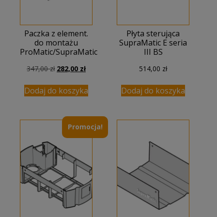
Paczka z element.
Płyta sterująca
do montażu
SupraMatic E seria
ProMatic/SupraMatic
III BS
Pierwotna
Aktualna
347,00
zł
282,00
zł
514,00
zł
cena
cena
wynosiła:
wynosi:
Dodaj do koszyka
Dodaj do koszyka
347,00 zł.
282,00 zł.
Promocja!