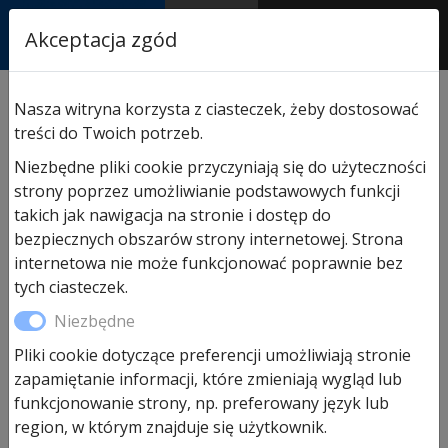
RASTOR
Akceptacja zgód
AUTORYZOWANY
PARTNER & SERWIS
Sklep
/
Hormann części zamienne
/
Do napędów
Nasza witryna korzysta z ciasteczek, żeby dostosować
garażowych
/ ProMatic – głowica serwisowa seria IV
treści do Twoich potrzeb.
Niezbędne pliki cookie przyczyniają się do użyteczności
strony poprzez umożliwianie podstawowych funkcji
Promocja!
takich jak nawigacja na stronie i dostęp do
bezpiecznych obszarów strony internetowej. Strona
internetowa nie może funkcjonować poprawnie bez
tych ciasteczek.
Niezbędne
Pliki cookie dotyczące preferencji umożliwiają stronie
ProMatic – głowica serwisowa
zapamiętanie informacji, które zmieniają wygląd lub
seria IV
funkcjonowanie strony, np. preferowany język lub
region, w którym znajduje się użytkownik.