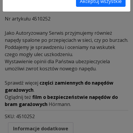
Akceptuj wszystkie
Napęd bez materiału montażowego oraz pilota.
Nr artykułu 4510252
Jako Autoryzowany Serwis przyjmujemy również
napędy spalone po przepięciach w sieci, czy po burzach.
Poddajemy je sprawdzeniu i oceniamy na wskutek
czego mogły ulec uszkodzeniu.
Wystawienie opinii dla Państwa ubezpieczyciela
umożliwi zwrot kosztów nowego napędu.
Sprawdź więcej
części zamiennych do napędów
garażowych
.
Oglądnij też
film o bezpieczeństwie napędów do
bram garażowych
Hörmann.
SKU:
4510252
Informacje dodatkowe