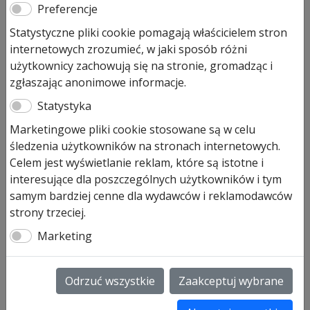
Pierwotna
Aktualna
1 159,00
zł
989,00
zł
Preferencje
cena
cena
Statystyczne pliki cookie pomagają właścicielem stron
Prezentowana cena jest ceną najniższą w ostatnich 30
wynosiła:
wynosi:
internetowych zrozumieć, w jaki sposób różni
dniach.
1
989,00 zł.
użytkownicy zachowują się na stronie, gromadząc i
159,00 zł.
Pozostało tylko: 1 (może być zamówiony)
zgłaszając anonimowe informacje.
ilość
Statystyka
Dodaj do koszyka
ProMatic
Marketingowe pliki cookie stosowane są w celu
-
śledzenia użytkowników na stronach internetowych.
głowica
ProMatic głowica serwisowa
Celem jest wyświetlanie reklam, które są istotne i
serwisowa
seria IV z 5 letnią gwarancją
interesujące dla poszczególnych użytkowników i tym
seria
samym bardziej cenne dla wydawców i reklamodawców
producenta.
IV
strony trzeciej.
Napęd ProMatic – głowica serwisowa posiada:
Marketing
10 DIOD LED
wbudowanych w głowicy zapewnia
nawet 2 krotnie jaśniejsze oświetlenie (w
porównaniu z napędem serii 3)
Odrzuć wszystkie
Zaakceptuj wybrane
zwiększona prędkość nawet do
20 cm/s