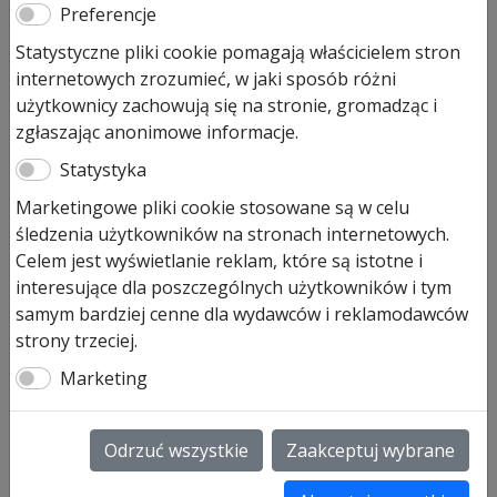
Preferencje
Na stanie (może być zamówiony)
Statystyczne pliki cookie pomagają właścicielem stron
ilość
Dodaj do koszyka
internetowych zrozumieć, w jaki sposób różni
Paczka
użytkownicy zachowują się na stronie, gromadząc i
z
zgłaszając anonimowe informacje.
drobnymi
Paczka z drobnymi elementami
Statystyka
element.
do szyny napędu ISOMATIC 500
Isomatic
Marketingowe pliki cookie stosowane są w celu
art. nr 437019
500
śledzenia użytkowników na stronach internetowych.
UWAGA:
Celem jest wyświetlanie reklam, które są istotne i
towar na zamówienie z Niemiec, termin ok. 14 dni
interesujące dla poszczególnych użytkowników i tym
brak możliwości zwrotu z uwagi na indywidualne
samym bardziej cenne dla wydawców i reklamodawców
zamówienie!
strony trzeciej.
SKU:
437019
Marketing
Informacje dodatkowe
Odrzuć wszystkie
Zaakceptuj wybrane
Informacje dodatkowe