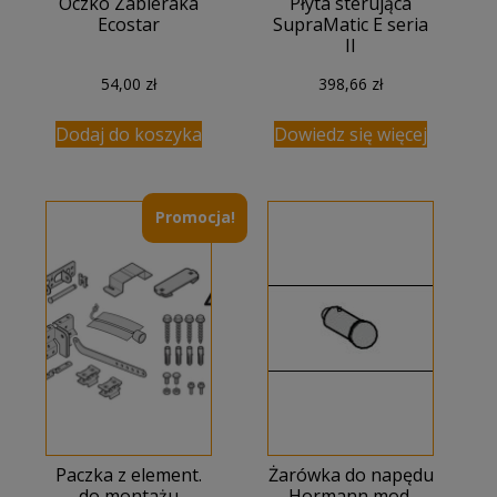
Oczko Zabieraka
Płyta sterująca
Ecostar
SupraMatic E seria
II
54,00
zł
398,66
zł
Dodaj do koszyka
Dowiedz się więcej
Promocja!
Paczka z element.
Żarówka do napędu
do montażu
Hormann mod.