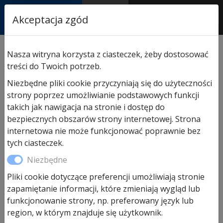
RASTOR
Akceptacja zgód
AUTORYZOWANY
PARTNER & SERWIS
Sklep
/
Hormann części zamienne
/
Do napędów
Nasza witryna korzysta z ciasteczek, żeby dostosować
garażowych
/ Paczka z drobnymi element. Isomatic 500
treści do Twoich potrzeb.
Niezbędne pliki cookie przyczyniają się do użyteczności
strony poprzez umożliwianie podstawowych funkcji
takich jak nawigacja na stronie i dostęp do
bezpiecznych obszarów strony internetowej. Strona
internetowa nie może funkcjonować poprawnie bez
tych ciasteczek.
Niezbędne
Paczka z drobnymi element.
Pliki cookie dotyczące preferencji umożliwiają stronie
Isomatic 500
zapamiętanie informacji, które zmieniają wygląd lub
funkcjonowanie strony, np. preferowany język lub
region, w którym znajduje się użytkownik.
82,00
zł