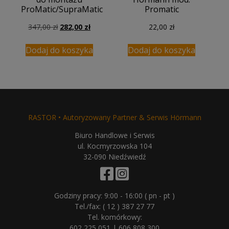
ProMatic/SupraMatic
Promatic
Pierwotna
Aktualna
347,00
zł
282,00
zł
22,00
zł
cena
cena
wynosiła:
wynosi:
Dodaj do koszyka
Dodaj do koszyka
347,00 zł.
282,00 zł.
RASTOR • Autoryzowany Partner & Serwis Hörmann
Biuro Handlowe i Serwis
ul. Kocmyrzowska 104
32-090 Niedźwiedź
Godziny pracy: 9:00 - 16:00 ( pn - pt )
Tel./fax:
( 12 ) 387 27 77
Tel. komórkowy:
602 225 051
|
606 808 300