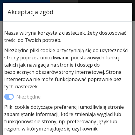
RASTOR
Akceptacja zgód
AUTORYZOWANY
PARTNER & SERWIS
Sklep
/
Hormann części zamienne
/
Do bram
Nasza witryna korzysta z ciasteczek, żeby dostosować
garażowych uchylnych
/ Kpl. uchwytów do bramy
treści do Twoich potrzeb.
uchylnej N80 wzór 902 itp
Niezbędne pliki cookie przyczyniają się do użyteczności
strony poprzez umożliwianie podstawowych funkcji
takich jak nawigacja na stronie i dostęp do
bezpiecznych obszarów strony internetowej. Strona
internetowa nie może funkcjonować poprawnie bez
tych ciasteczek.
Niezbędne
Pliki cookie dotyczące preferencji umożliwiają stronie
zapamiętanie informacji, które zmieniają wygląd lub
Kpl. uchwytów do bramy
funkcjonowanie strony, np. preferowany język lub
uchylnej N80 wzór 902 itp
region, w którym znajduje się użytkownik.