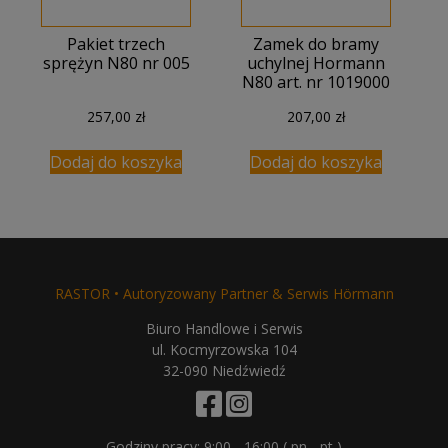
Pakiet trzech
Zamek do bramy
sprężyn N80 nr 005
uchylnej Hormann
N80 art. nr 1019000
257,00
zł
207,00
zł
Dodaj do koszyka
Dodaj do koszyka
RASTOR • Autoryzowany Partner & Serwis Hörmann
Biuro Handlowe i Serwis
ul. Kocmyrzowska 104
32-090 Niedźwiedź
Godziny pracy: 9:00 - 16:00 ( pn - pt )