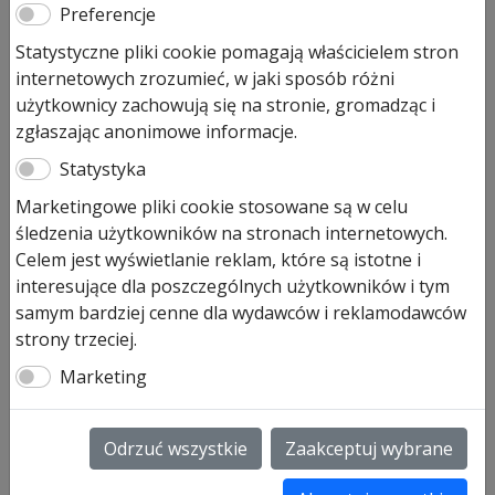
Preferencje
101,00
zł
Statystyczne pliki cookie pomagają właścicielem stron
Produkt dostępny na zamówienie
internetowych zrozumieć, w jaki sposób różni
użytkownicy zachowują się na stronie, gromadząc i
ilość
Dodaj do koszyka
zgłaszając anonimowe informacje.
Kpl.
uchwytów
Statystyka
do
Komplet uchwytów do bramy uchylnej mod.
Marketingowe pliki cookie stosowane są w celu
bramy
N80 / F80 / lub brama z drzwiami
śledzenia użytkowników na stronach internetowych.
uchylnej
bocznymi, kolor czarny
Celem jest wyświetlanie reklam, które są istotne i
N80
Modele bram:
interesujące dla poszczególnych użytkowników i tym
wzór
902, 913, 914, 945, 953,
samym bardziej cenne dla wydawców i reklamodawców
902
957, 968, 970 do 979, 982,
strony trzeciej.
itp
985, 990, 992
Marketing
art. nr 1024001
SKU:
1024001
Odrzuć wszystkie
Zaakceptuj wybrane
Informacje dodatkowe