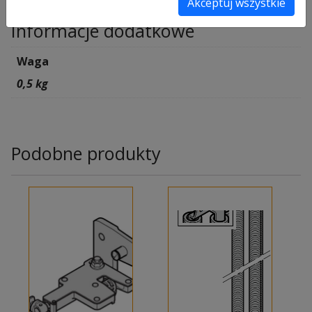
Akceptuj wszystkie
Informacje dodatkowe
Waga
0,5 kg
Podobne produkty