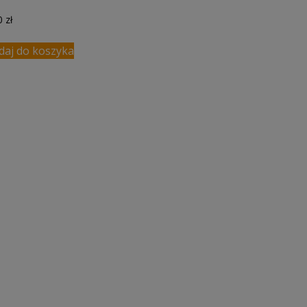
00
zł
daj do koszyka