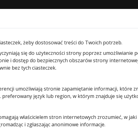
STRONA GŁÓWNA
O NAS
PRODUKTY
BLOG
KON
m garażowych uchylnych
/ Zamek do bramy uchylnej N80 bez
iasteczek, żeby dostosować treści do Twoich potrzeb.
yczyniają się do użyteczności strony poprzez umożliwianie 
Zamek do
ronie i dostęp do bezpiecznych obszarów strony internetowe
ie bez tych ciasteczek.
bramy
erencji umożliwiają stronie zapamiętanie informacji, które z
uchylnej
 preferowany język lub region, w którym znajduje się użytk
N80 bez
pomagają właścicielem stron internetowych zrozumieć, w jak
wkładki art
 gromadząc i zgłaszając anonimowe informacje.