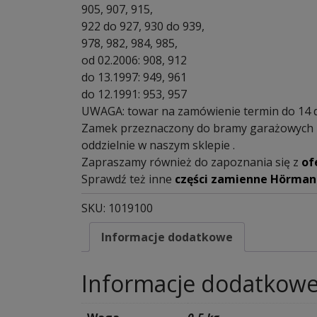
905, 907, 915,
922 do 927, 930 do 939,
978, 982, 984, 985,
od 02.2006: 908, 912
do 13.1997: 949, 961
do 12.1991: 953, 957
UWAGA: towar na zamówienie termin do 14 
Zamek przeznaczony do bramy garażowych uc
oddzielnie w naszym sklepie .
Zapraszamy również do zapoznania się z
of
Sprawdź też inne
części zamienne Hörman
SKU:
1019100
Informacje dodatkowe
Informacje dodatkow