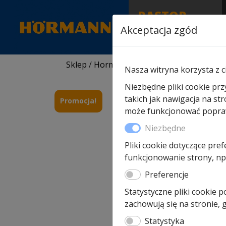
RASTOR
AUTORYZOWANY
Akceptacja zgód
PARTNER & SERWIS
Sklep
/
Hormann części zamienne
/
Do bra
Nasza witryna korzysta z c
Niezbędne pliki cookie prz
takich jak nawigacja na st
Promocja!
może funkcjonować poprawn
Niezbędne
Pliki cookie dotyczące pref
funkcjonowanie strony, np.
Preferencje
Statystyczne pliki cookie 
zachowują się na stronie,
Statystyka