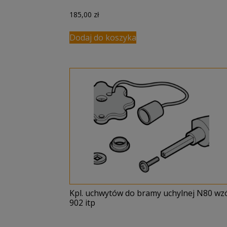
185,00
zł
Dodaj do koszyka
Kpl. uchwytów do bramy uchylnej N80 wz
902 itp