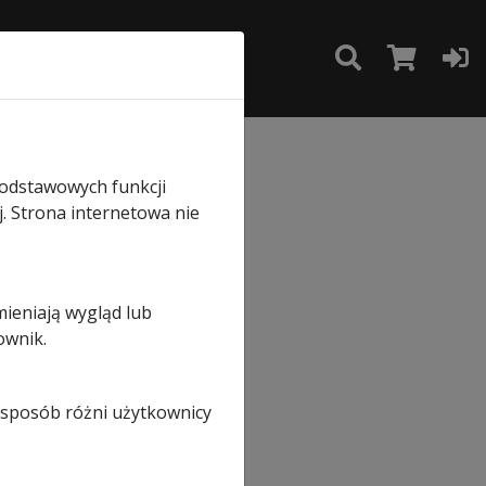
TAKT
SKLEP
 wkładki art. nr 1019100
podstawowych funkcji
j. Strona internetowa nie
mieniają wygląd lub
ownik.
i sposób różni użytkownicy
.