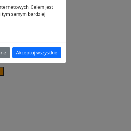
0
nternetowych. Celem jest
 i tym samym bardziej
ną
ane
Akceptuj wszystkie
a