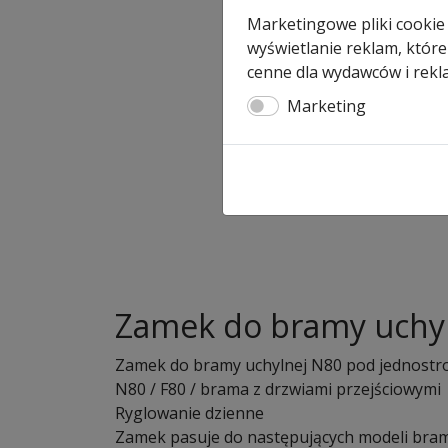
Marketingowe pliki cookie
wyświetlanie reklam, które
cenne dla wydawców i rekl
Marketing
Zamek do bramy uchyl
Zamek do bramy uchylnej N80 pod jednostro
N80 / F80 / brama z drzwiami przejściowymi
Ryglowanie dzienne
Zamek pasuje do następujących modeli bram