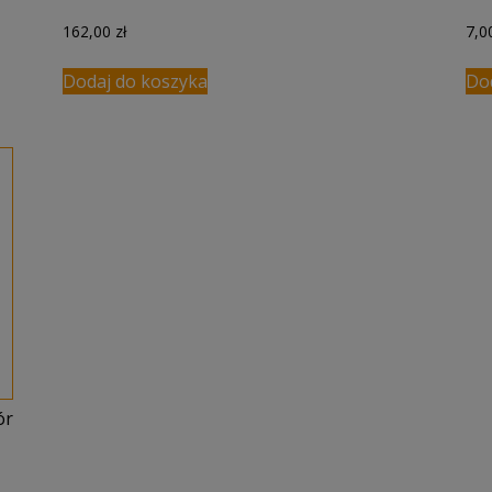
162,00
zł
7,
Dodaj do koszyka
Do
ór