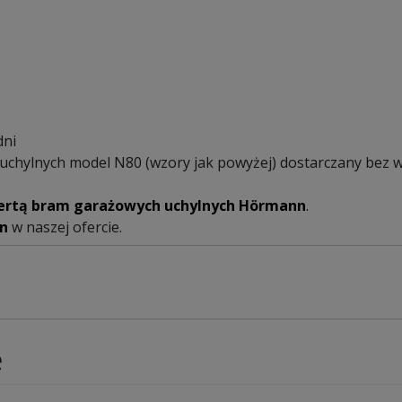
nr
1019100
dni
hylnych model N80 (wzory jak powyżej) dostarczany bez wk
ertą bram garażowych uchylnych Hörmann
.
n
w naszej ofercie.
e