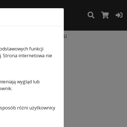
TAKT
SKLEP
3 mm do bram przemysłowych SPU
podstawowych funkcji
ie
j. Strona internetowa nie
mieniają wygląd lub
ownik.
i sposób różni użytkownicy