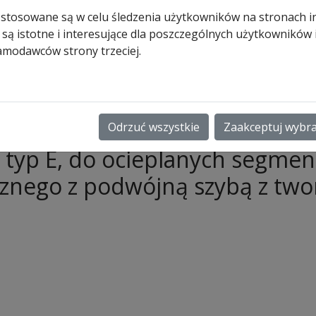
przemysło
 stosowane są w celu śledzenia użytkowników na stronach i
SPU
 są istotne i interesujące dla poszczególnych użytkowników
amodawców strony trzeciej.
790,00
zł
ilość
Dodaj do koszyk
Przeszklenie
Odrzuć wszystkie
Zaakceptuj wybr
Sandwich
typ
h typ E, do ocieplanych segm
E,
znego z podwójną szybą z two
33
mm
do
bram
przemysłowych
SPU