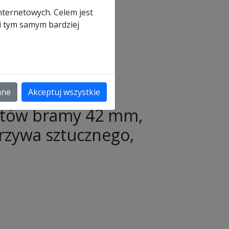
wych
nternetowych. Celem jest
 i tym samym bardziej
a
ane
Akceptuj wszystkie
entów bramy 42 mm,
rzywa sztucznego,