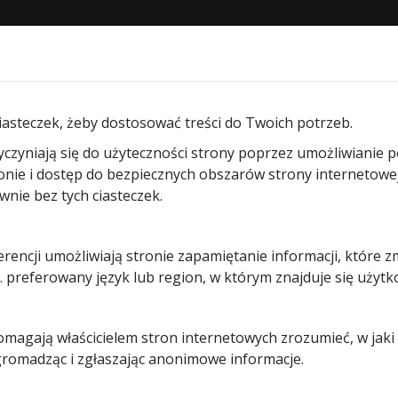
STRONA GŁÓWNA
O NAS
PRODUKTY
BLOG
KON
m segm. przemysłowych
/ Przeszklenie Sandwich typ E, 3
iasteczek, żeby dostosować treści do Twoich potrzeb.
yczyniają się do użyteczności strony poprzez umożliwianie 
Przeszklen
ronie i dostęp do bezpiecznych obszarów strony internetowe
ie bez tych ciasteczek.
Sandwich
erencji umożliwiają stronie zapamiętanie informacji, które z
typ E, 33
 preferowany język lub region, w którym znajduje się użytk
mm do
pomagają właścicielem stron internetowych zrozumieć, w jak
bram
 gromadząc i zgłaszając anonimowe informacje.