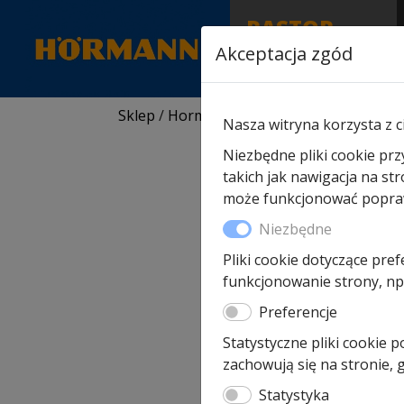
RASTOR
AUTORYZOWANY
Akceptacja zgód
PARTNER & SERWIS
Sklep
/
Hormann części zamienne
/
Do bra
Nasza witryna korzysta z c
Niezbędne pliki cookie prz
takich jak nawigacja na st
może funkcjonować poprawn
Niezbędne
Pliki cookie dotyczące pref
funkcjonowanie strony, np.
Preferencje
Statystyczne pliki cookie 
zachowują się na stronie,
Statystyka