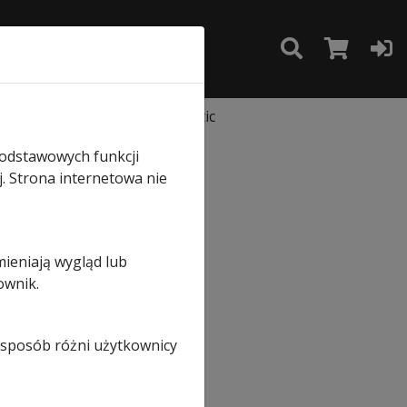
TAKT
SKLEP
 bram LPU40, EPU40, Renomatic
podstawowych funkcji
e
j. Strona internetowa nie
e
mieniają wygląd lub
ownik.
i sposób różni użytkownicy