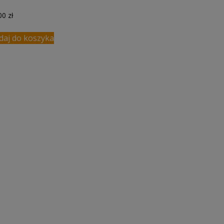
,00
zł
daj do koszyka