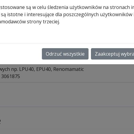
Renomatic
 stosowane są w celu śledzenia użytkowników na stronach i
 są istotne i interesujące dla poszczególnych użytkowników
296,00
zł
amodawców strony trzeciej.
Pozostało tylko: 2 (może być
zamówiony)
ilość
Dodaj do koszyk
Ryglowanie
Odrzuć wszystkie
Zaakceptuj wybr
wewnętrzne
do
ych np. LPU40, EPU40, Renomamatic
bram
. 3061875
LPU40,
EPU40,
Renomatic
e