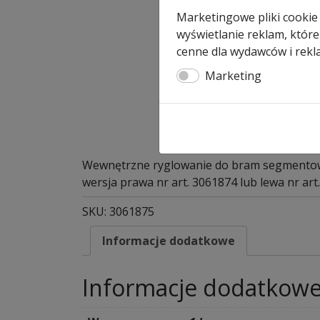
Marketingowe pliki cookie
wyświetlanie reklam, które
cenne dla wydawców i rekl
Marketing
Wewnętrzne ryglowanie do bram segmentow
wersja prawa nr art. 3061874 lub lewa nr art
SKU:
3061875
Informacje dodatkowe
Informacje dodatkow