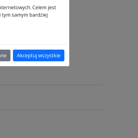
nternetowych. Celem jest
 i tym samym bardziej
a
ane
Akceptuj wszystkie