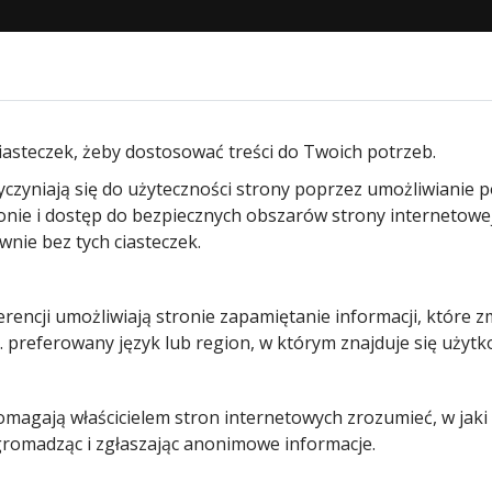
STRONA GŁÓWNA
O NAS
PRODUKTY
BLOG
KON
am segmentowych garażowych
/ Ryglowanie wewnętrzne do
iasteczek, żeby dostosować treści do Twoich potrzeb.
yczyniają się do użyteczności strony poprzez umożliwianie 
Ryglowani
ronie i dostęp do bezpiecznych obszarów strony internetowe
ie bez tych ciasteczek.
wewnętrzn
erencji umożliwiają stronie zapamiętanie informacji, które z
do bram
 preferowany język lub region, w którym znajduje się użytk
LPU40,
pomagają właścicielem stron internetowych zrozumieć, w jak
EPU40,
 gromadząc i zgłaszając anonimowe informacje.