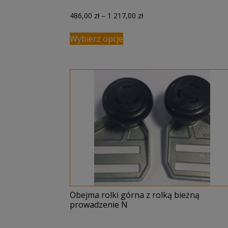
Zakres
486,00
zł
–
1 217,00
zł
cen:
od
Wybierz opcje
486,00 zł
do
1
217,00 zł
Obejma rolki górna z rolką bieżną
prowadzenie N