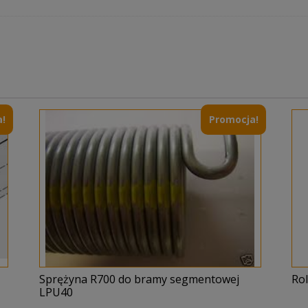
!
Promocja!
Sprężyna R700 do bramy segmentowej
Ro
LPU40