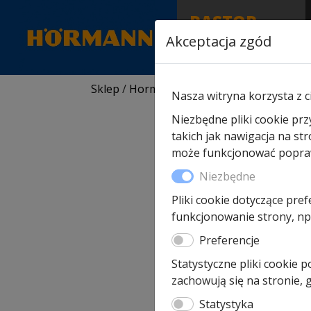
RASTOR
AUTORYZOWANY
Akceptacja zgód
PARTNER & SERWIS
Sklep
/
Hormann części zamienne
/
Do br
Nasza witryna korzysta z c
Niezbędne pliki cookie prz
takich jak nawigacja na st
może funkcjonować poprawn
Niezbędne
Pliki cookie dotyczące pref
funkcjonowanie strony, np.
Preferencje
Statystyczne pliki cookie 
zachowują się na stronie,
Statystyka