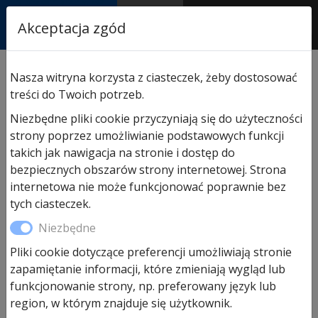
RASTOR
Akceptacja zgód
AUTORYZOWANY
PARTNER & SERWIS
Sklep
/
Hormann części zamienne
/
Do bram
Nasza witryna korzysta z ciasteczek, żeby dostosować
segmentowych garażowych
/ Sprężyna do bramy
treści do Twoich potrzeb.
segmentowej garażowej nr R707
Niezbędne pliki cookie przyczyniają się do użyteczności
strony poprzez umożliwianie podstawowych funkcji
takich jak nawigacja na stronie i dostęp do
Promocja!
bezpiecznych obszarów strony internetowej. Strona
internetowa nie może funkcjonować poprawnie bez
tych ciasteczek.
Niezbędne
Pliki cookie dotyczące preferencji umożliwiają stronie
zapamiętanie informacji, które zmieniają wygląd lub
funkcjonowanie strony, np. preferowany język lub
region, w którym znajduje się użytkownik.