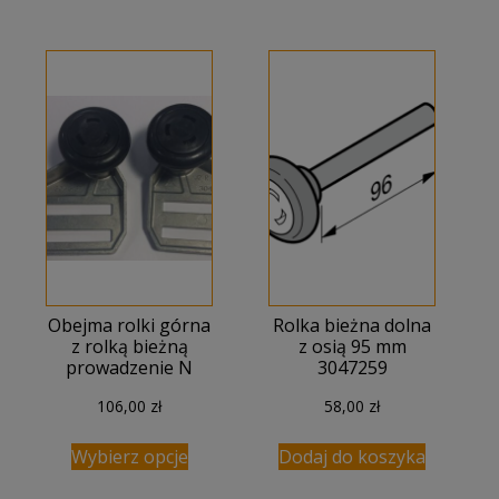
Obejma rolki górna
Rolka bieżna dolna
z rolką bieżną
z osią 95 mm
prowadzenie N
3047259
106,00
zł
58,00
zł
Wybierz opcje
Dodaj do koszyka