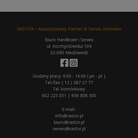
RASTOR • Autoryzowany Partner & Serwis Hörmann
Biuro Handlowe i Serwis
ul. Kocmyrzowska 104
32-090 Niedźwiedź
Godziny pracy: 9:00 - 16:00 ( pn - pt )
Tel./fax:
( 12 ) 387 27 77
Tel. komórkowy:
602 225 051
|
606 808 300
E-mail :
info@rastor.pl
biuro@rastor.pl
serwis@rastor.pl