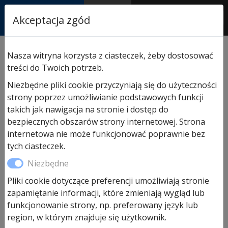
RASTOR
Akceptacja zgód
AUTORYZOWANY
PARTNER & SERWIS
Sklep
/
Hormann części zamienne
/
Do bram
Nasza witryna korzysta z ciasteczek, żeby dostosować
segmentowych garażowych
/ Sprężyna L723 do bramy
treści do Twoich potrzeb.
segmentowej EPU/LPU40
Niezbędne pliki cookie przyczyniają się do użyteczności
strony poprzez umożliwianie podstawowych funkcji
takich jak nawigacja na stronie i dostęp do
Promocja!
bezpiecznych obszarów strony internetowej. Strona
internetowa nie może funkcjonować poprawnie bez
tych ciasteczek.
Niezbędne
Pliki cookie dotyczące preferencji umożliwiają stronie
zapamiętanie informacji, które zmieniają wygląd lub
funkcjonowanie strony, np. preferowany język lub
region, w którym znajduje się użytkownik.