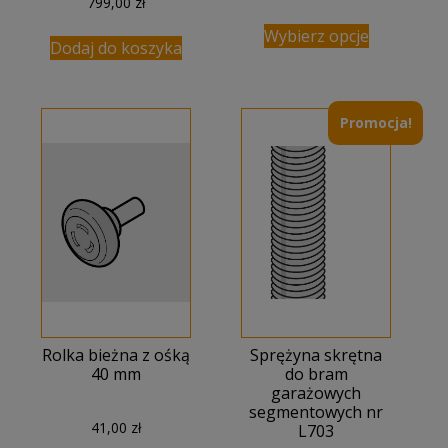
799,00
zł
Wybierz opcje
Dodaj do koszyka
Promocja!
Rolka bieżna z ośką
Sprężyna skrętna
40 mm
do bram
garażowych
segmentowych nr
41,00
zł
L703