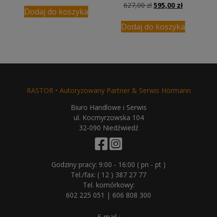
Pierwotna
Aktualna
627,00
zł
595,00
zł
Dodaj do koszyka
cena
cena
wynosiła:
wynosi:
Dodaj do koszyka
627,00 zł.
595,00 zł.
RASTOR • Autoryzowany Partner & Serwis Hörmann
Biuro Handlowe i Serwis
ul. Kocmyrzowska 104
32-090 Niedźwiedź
Godziny pracy: 9:00 - 16:00 ( pn - pt )
Tel./fax:
( 12 ) 387 27 77
Tel. komórkowy:
602 225 051
|
606 808 300
E-mail :