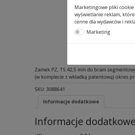
Marketingowe pliki cookie
wyświetlanie reklam, które
cenne dla wydawców i rekl
Marketing
Zamek PZ, TS 42,5 mm do bram segmentow
(w komplecie z wkładką patentową) okres pro
SKU:
3088641
Informacje dodatkowe
Informacje dodatkow