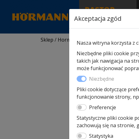
RASTOR
AUTORYZOWANY
Akceptacja zgód
PARTNER & SERWIS
Sklep
/
Hormann części zamienne
/
Do br
Nasza witryna korzysta z c
Niezbędne pliki cookie prz
takich jak nawigacja na st
może funkcjonować poprawn
Niezbędne
Pliki cookie dotyczące pref
funkcjonowanie strony, np.
Preferencje
Statystyczne pliki cookie 
zachowują się na stronie,
Statystyka