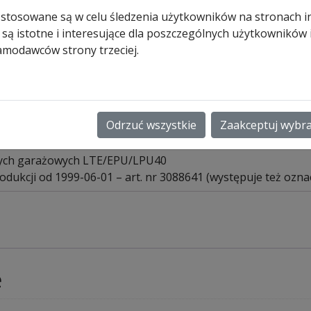
patentową
 stosowane są w celu śledzenia użytkowników na stronach i
 są istotne i interesujące dla poszczególnych użytkowników
375,00
zł
amodawców strony trzeciej.
Pozostało tylko: 2 (może być
zamówiony)
ilość
Dodaj do koszyk
Zamek
Odrzuć wszystkie
Zaakceptuj wybr
PZ,
TS
ych garażowych LTE/EPU/LPU40
42,5
dukcji od 1999-06-01 – art. nr 3088641 (występuje też ozn
mm
(w
komplecie
z
wkładką
e
patentową)