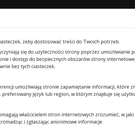
STRONA GŁÓWNA
O NAS
PRODUKTY
BLOG
KON
am segmentowych garażowych
/ Zamek PZ, TS 42,5 mm (w k
iasteczek, żeby dostosować treści do Twoich potrzeb.
yczyniają się do użyteczności strony poprzez umożliwianie 
Zamek PZ,
ronie i dostęp do bezpiecznych obszarów strony internetowe
ie bez tych ciasteczek.
TS 42,5 m
erencji umożliwiają stronie zapamiętanie informacji, które z
(w
 preferowany język lub region, w którym znajduje się użytk
komplecie 
pomagają właścicielem stron internetowych zrozumieć, w jak
wkładką
 gromadząc i zgłaszając anonimowe informacje.