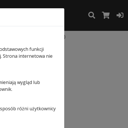
TAKT
SKLEP
omplecie z wkładką patentową)
podstawowych funkcji
j. Strona internetowa nie
m
mieniają wygląd lub
ownik.
z
i sposób różni użytkownicy