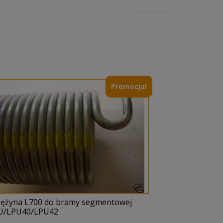
Promocja!
rężyna L700 do bramy segmentowej
U/LPU40/LPU42