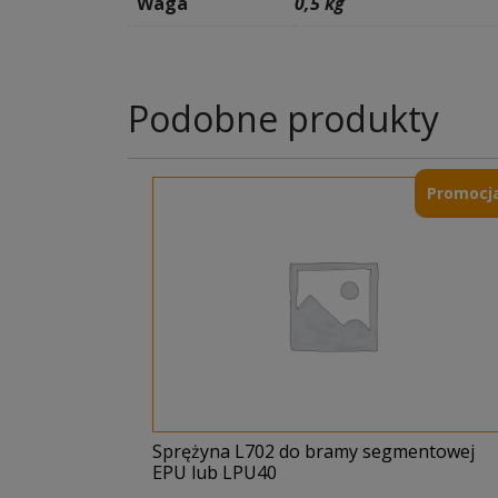
Waga
0,5 kg
Podobne produkty
Promocja
Sprężyna L702 do bramy segmentowej
EPU lub LPU40