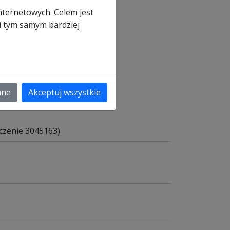
)
nternetowych. Celem jest
 i tym samym bardziej
a
ane
Akceptuj wszystkie
aczenie 3045163)