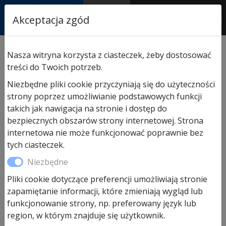
RASTOR
Akceptacja zgód
AUTORYZOWANY
PARTNER & SERWIS
Sklep
/
Hormann części zamienne
/
Do drzwi
Nasza witryna korzysta z ciasteczek, żeby dostosować
wewnętrznych
/ Hormann pakiet części zamiennych do
treści do Twoich potrzeb.
drzwi ZK, ZK ISO Hormann
Niezbędne pliki cookie przyczyniają się do użyteczności
strony poprzez umożliwianie podstawowych funkcji
takich jak nawigacja na stronie i dostęp do
bezpiecznych obszarów strony internetowej. Strona
internetowa nie może funkcjonować poprawnie bez
tych ciasteczek.
Niezbędne
Pliki cookie dotyczące preferencji umożliwiają stronie
zapamiętanie informacji, które zmieniają wygląd lub
funkcjonowanie strony, np. preferowany język lub
region, w którym znajduje się użytkownik.