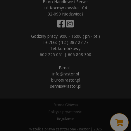
Biuro Handlowe i Serwis
ul. Kocmyrzowska 104
32-090 Niedźwiedź
Godziny pracy: 9:00 - 16:00 ( pn - pt )
Tel./fax:
( 12 ) 387 27 77
Tel. komórkowy:
602 225 051
|
606 808 300
E-mail :
info@rastor.pl
biuro@rastor.pl
serwis@rastor.pl
Strona Główna
Polityka prywatności
Regulamin
Wszelkie prawa zastrzeżone - Rastor | 2026