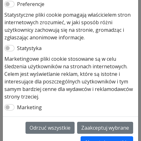
Hormann pakiet części
Preferencje
zamiennych do drzwi ZK, ZK
Statystyczne pliki cookie pomagają właścicielem stron
internetowych zrozumieć, w jaki sposób różni
ISO Hormann
użytkownicy zachowują się na stronie, gromadząc i
zgłaszając anonimowe informacje.
69,00
zł
Statystyka
Pozostało tylko: 1 (może być zamówiony)
Marketingowe pliki cookie stosowane są w celu
ilość
Dodaj do koszyka
śledzenia użytkowników na stronach internetowych.
Hormann
Celem jest wyświetlanie reklam, które są istotne i
pakiet
interesujące dla poszczególnych użytkowników i tym
części
Paczka z częściami do drzwi ZK lub
samym bardziej cenne dla wydawców i reklamodawców
zamiennych
strony trzeciej.
ZK ISO
do
Marketing
drzwi
Hormann ZK pakiet dodatkowy uniwersalny do drzwi
ZK,
prawych lub lewych ZK, ZK ISO
ZK
art. 279576
Odrzuć wszystkie
Zaakceptuj wybrane
ISO
Pakiet dodatkowy do drzwi ZK składa się z wielu
Hormann
elementów: