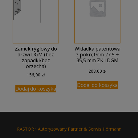
Zamek ryglowy do
Wkładka patentowa
drzwi DGM (bez
z pokrętłem 27,5 +
zapadki/bez
35,5 mm ZK i DGM
orzecha)
268,00
zł
156,00
zł
Dodaj do koszyka
Dodaj do koszyka
RASTOR • Autoryzowany Partner & Serwis Hörmann