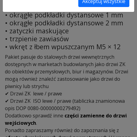
Akceptuj wszystkie
•
dolny element zawiasu V1000-03
•
okrągłe podkładki dystansowe 1 mm
•
okrągłe podkładki dystansowe 2 mm
•
zatyczki maskujące
•
trzpienie
zawias
ów
•
wkręt z łbem wpuszczanym M5
×
12
Pakiet pasuje do stalowych drzwi wewnętrznych
dostępnych w marketach budowlanych jako drzwi ZK
do obiektów przemysłowych, biur i magazynów. Drzwi
mogą również znaleźć zastosowanie jako drzwi do
piwnicy lub strychu
✔ Drzwi ZK lewe / prawe
✔ Drzwi ZK ISO lewe / prawe (tabliczka znamionowa
opis DOP 0080-00000000279492)
Dodatkowo sprawdź inne
części zamienne do drzwi
wejściowych
.
Ponadto zapraszamy również do zapoznania się z