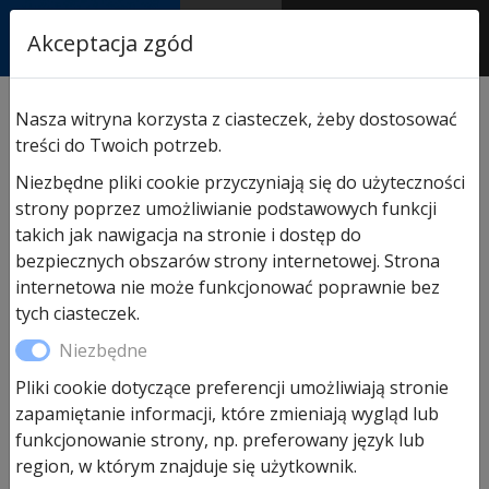
RASTOR
Akceptacja zgód
AUTORYZOWANY
PARTNER & SERWIS
Sklep
/
Hormann części zamienne
/
Do drzwi
Nasza witryna korzysta z ciasteczek, żeby dostosować
wewnętrznych
/ Zamek wpuszczany do „Drzwi ZK Eco
treści do Twoich potrzeb.
lewy / prawy”
Niezbędne pliki cookie przyczyniają się do użyteczności
strony poprzez umożliwianie podstawowych funkcji
takich jak nawigacja na stronie i dostęp do
bezpiecznych obszarów strony internetowej. Strona
internetowa nie może funkcjonować poprawnie bez
tych ciasteczek.
Niezbędne
Pliki cookie dotyczące preferencji umożliwiają stronie
zapamiętanie informacji, które zmieniają wygląd lub
funkcjonowanie strony, np. preferowany język lub
region, w którym znajduje się użytkownik.