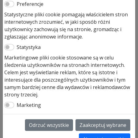
Preferencje
Statystyczne pliki cookie pomagają właścicielem stron
internetowych zrozumieć, w jaki sposób różni
użytkownicy zachowują się na stronie, gromadząc i
zgłaszając anonimowe informacje.
Zamek wpuszczany do „Drzwi
Statystyka
ZK Eco lewy / prawy”
Marketingowe pliki cookie stosowane są w celu
śledzenia użytkowników na stronach internetowych.
169,00
zł
Celem jest wyświetlanie reklam, które są istotne i
Na stanie (może być zamówiony)
interesujące dla poszczególnych użytkowników i tym
samym bardziej cenne dla wydawców i reklamodawców
ilość
Dodaj do koszyka
strony trzeciej.
Zamek
wpuszczany
Marketing
do
Zamek wpuszczany do „Drzwi ZK lewe/prawe
„Drzwi
pod wkładkę patentową, 8 mm
Odrzuć wszystkie
Zaakceptuj wybrane
ZK
uniwersalny
Eco
lewy / prawy art. nr 690629