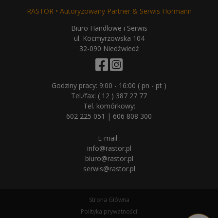
RASTOR • Autoryzowany Partner & Serwis Hörmann
Biuro Handlowe i Serwis
ul. Kocmyrzowska 104
32-090 Niedźwiedź
Godziny pracy: 9:00 - 16:00 ( pn - pt )
Tel./fax:
( 12 ) 387 27 77
Tel. komórkowy:
602 225 051
|
606 808 300
E-mail :
info@rastor.pl
biuro@rastor.pl
serwis@rastor.pl
Strona Główna
Polityka prywatności