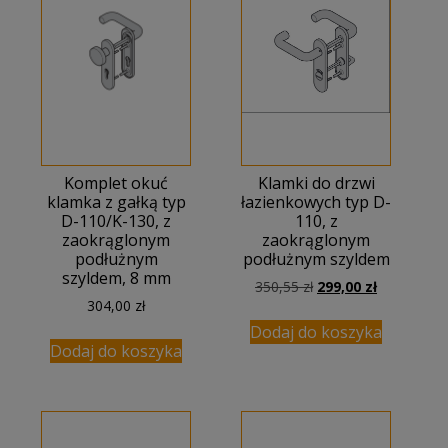
Komplet okuć
Klamki do drzwi
klamka z gałką typ
łazienkowych typ D-
D-110/K-130, z
110, z
zaokrąglonym
zaokrąglonym
podłużnym
podłużnym szyldem
szyldem, 8 mm
Pierwotna
Aktualna
350,55
zł
299,00
zł
304,00
zł
cena
cena
wynosiła:
wynosi:
Dodaj do koszyka
350,55 zł.
299,00 zł.
Dodaj do koszyka