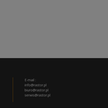
E-mail :
info@rastor.pl
biuro@rastor.pl
serwis@rastor.pl