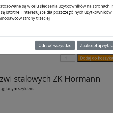
Hormann z
 stosowane są w celu śledzenia użytkowników na stronach i
zaokrąglo
 są istotne i interesujące dla poszczególnych użytkowników
amodawców strony trzeciej.
szyldem
39,00
zł
Odrzuć wszystkie
Zaakceptuj wybr
Na stanie (może być zamówion
ilość
Dodaj do koszyk
Komplet
Klamek
drzwi
zwi stalowych ZK Hormann
stalowych
ZK
rąglonym szyldem.
Hormann
z
zaokrąglonym
szyldem