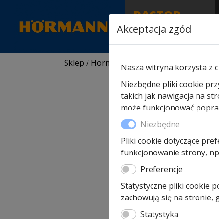
RASTOR
AUTORYZOWANY
Akceptacja zgód
PARTNER & SERWIS
Sklep
/
Hormann części zamienne
/
Do drz
Nasza witryna korzysta z c
Niezbędne pliki cookie prz
takich jak nawigacja na st
może funkcjonować poprawn
Niezbędne
Pliki cookie dotyczące pref
funkcjonowanie strony, np.
Preferencje
Statystyczne pliki cookie 
zachowują się na stronie,
Statystyka