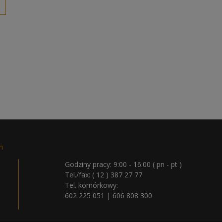
n
Godziny pracy: 9:00 - 16:00 ( pn - pt )
Tel./fax:
( 12 ) 387 27 77
Tel. komórkowy:
602 225 051
|
606 808 300