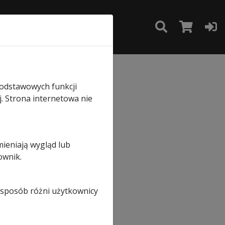
TAKT
SKLEP
rmann z zaokrąglonym szyldem
podstawowych funkcji
j. Strona internetowa nie
mieniają wygląd lub
ownik.
i sposób różni użytkownicy