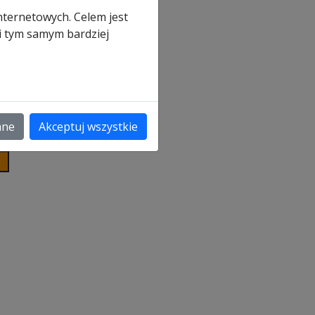
nternetowych. Celem jest
nym
 i tym samym bardziej
ane
Akceptuj wszystkie
y)
a