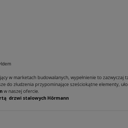
yldem
cy w marketach budowalanych, wypełnienie to zazwyczaj tzw.
ze do złudzenia przypominające sześciokątne elementy, ułoż
n
w naszej ofercie.
rtą drzwi stalowych Hörmann