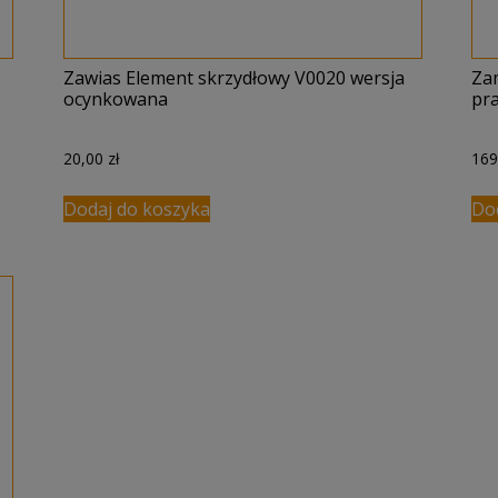
Zawias Element skrzydłowy V0020 wersja
Za
ocynkowana
pr
20,00
zł
16
Dodaj do koszyka
Do