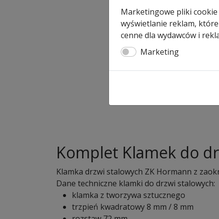
Marketingowe pliki cookie
wyświetlanie reklam, które
cenne dla wydawców i rekl
Marketing
Komplet Klamek do dr
Klamka drzwi stalowych ZK Hormann z zaok
Dane techniczne klamki do drzwi stalowych:
klamka z tworzywa sztucznego
trzpień kwadratowy 8 mm / 8 mm
rozstaw 72 mm