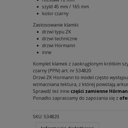
szyld 45 mm / 165 mm
kolor czarny
Zastosowanie klamki:
drzwi typu ZK
drzwi techniczne
drzwi Hörmann
inne
Komplet klamek z zaokrąglonym krótkim sz
czarny (PPN) art. nr 534820
Drzwi ZK Hormann to model często występują
wzmacniana tektura, z której powstają arkus
Sprawdź też inne
części zamienne Hörman
Ponadto zapraszamy do zapozania się z
ofe
SKU:
534820