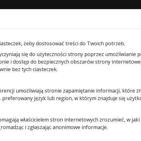
STRONA GŁÓWNA
O NAS
PRODUKTY
BLOG
KON
wi wewnętrznych
/ Komplet Klamek drzwi stalowych ZK Ho
iasteczek, żeby dostosować treści do Twoich potrzeb.
yczyniają się do użyteczności strony poprzez umożliwianie 
Komplet
ronie i dostęp do bezpiecznych obszarów strony internetowe
ie bez tych ciasteczek.
Klamek
erencji umożliwiają stronie zapamiętanie informacji, które z
drzwi
 preferowany język lub region, w którym znajduje się użytk
stalowych
pomagają właścicielem stron internetowych zrozumieć, w jak
ZK
 gromadząc i zgłaszając anonimowe informacje.