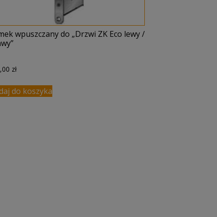
mek wpuszczany do „Drzwi ZK Eco lewy /
awy”
9,00
zł
daj do koszyka