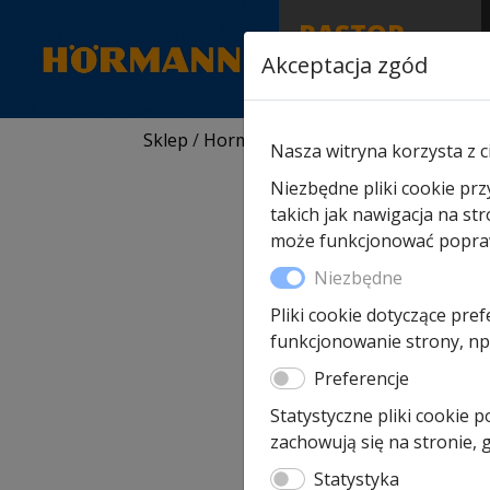
RASTOR
AUTORYZOWANY
Akceptacja zgód
PARTNER & SERWIS
Sklep
/
Hormann części zamienne
/
Do drz
Nasza witryna korzysta z c
Niezbędne pliki cookie prz
takich jak nawigacja na st
może funkcjonować poprawn
Niezbędne
Pliki cookie dotyczące pref
funkcjonowanie strony, np.
Preferencje
Statystyczne pliki cookie 
zachowują się na stronie,
Statystyka