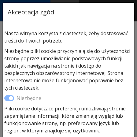
RASTOR
Akceptacja zgód
AUTORYZOWANY
PARTNER & SERWIS
Sklep
/
Hormann części zamienne
/
Do drzwi
Nasza witryna korzysta z ciasteczek, żeby dostosować
wewnętrznych
/ Klamki do drzwi łazienkowych typ D-
treści do Twoich potrzeb.
110, z zaokrąglonym podłużnym szyldem
Niezbędne pliki cookie przyczyniają się do użyteczności
strony poprzez umożliwianie podstawowych funkcji
takich jak nawigacja na stronie i dostęp do
Promocja!
bezpiecznych obszarów strony internetowej. Strona
internetowa nie może funkcjonować poprawnie bez
tych ciasteczek.
Niezbędne
Pliki cookie dotyczące preferencji umożliwiają stronie
zapamiętanie informacji, które zmieniają wygląd lub
funkcjonowanie strony, np. preferowany język lub
region, w którym znajduje się użytkownik.