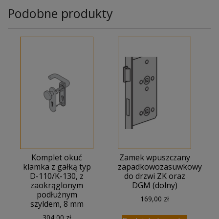
Podobne produkty
Komplet okuć
Zamek wpuszczany
klamka z gałką typ
zapadkowozasuwkowy
D-110/K-130, z
do drzwi ZK oraz
zaokrąglonym
DGM (dolny)
podłużnym
169,00
zł
szyldem, 8 mm
304,00
zł