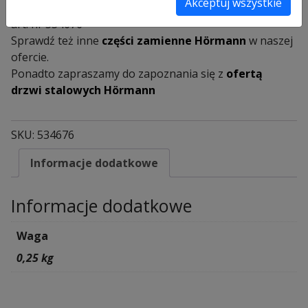
Akceptuj wszystkie
sztucznego. Klamki występują w kolorze czarnym.
z
art. nr 534676
zaokrąglonym
Sprawdź też inne
części zamienne Hörmann
w naszej
podłużnym
ofercie.
szyldem
Ponadto zapraszamy do zapoznania się z
ofertą
drzwi stalowych Hörmann
SKU:
534676
Informacje dodatkowe
Informacje dodatkowe
Waga
0,25 kg