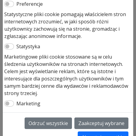
Klamki do drzwi łazienkowych
Preferencje
typ D-110, z zaokrąglonym
Statystyczne pliki cookie pomagają właścicielem stron
internetowych zrozumieć, w jaki sposób różni
podłużnym szyldem
użytkownicy zachowują się na stronie, gromadząc i
zgłaszając anonimowe informacje.
Pierwotna
Aktualna
350,55
zł
299,00
zł
cena
cena
Statystyka
Prezentowana cena jest ceną najniższą w ostatnich 30
wynosiła:
wynosi:
Marketingowe pliki cookie stosowane są w celu
dniach.
350,55 zł.
299,00 zł.
śledzenia użytkowników na stronach internetowych.
Na stanie (może być zamówiony)
Celem jest wyświetlanie reklam, które są istotne i
interesujące dla poszczególnych użytkowników i tym
ilość
Dodaj do koszyka
samym bardziej cenne dla wydawców i reklamodawców
Klamki
strony trzeciej.
do
Marketing
drzwi
Klamki do drzwi łazienkowych
łazienkowych
Klamki do drzwi łazienkowych marki Hörmann to
typ
Odrzuć wszystkie
Zaakceptuj wybrane
uniwersalny komplet klamek, typ D-110, z
D-
zaokrąglonym podłużnym szyldem z tworzywa
110,