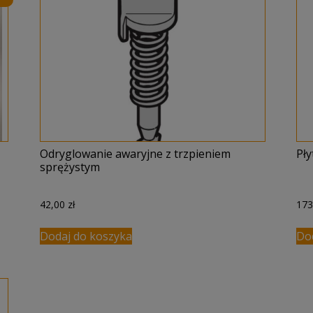
Odryglowanie awaryjne z trzpieniem
Pł
sprężystym
42,00
zł
17
Dodaj do koszyka
Do