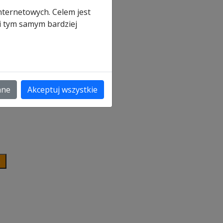
ków
nternetowych. Celem jest
 i tym samym bardziej
ane
Akceptuj wszystkie
a