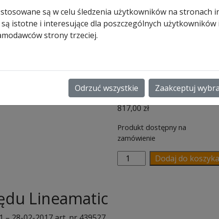
przełączni
 stosowane są w celu śledzenia użytkowników na stronach i
 są istotne i interesujące dla poszczególnych użytkowników
DIL bez
amodawców strony trzeciej.
sterowania
radiowego
Odrzuć wszystkie
Zaakceptuj wybr
817,00
zł
Produkt dostępny na
zamówienie
ilość
Dodaj do koszyk
Płyta
sterowania
napędu
ędu Lineamatic
Lineamatic
/P/H
 – 28-02-2017 art. nr 439527.