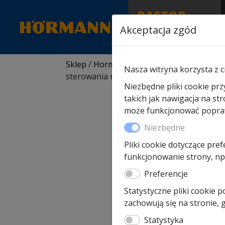
RASTOR
AUTORYZOWANY
Akceptacja zgód
PARTNER & SERWIS
Sklep
/
Hormann części zamienne
/
Do nap
Nasza witryna korzysta z c
sterowania radiowego
Niezbędne pliki cookie prz
takich jak nawigacja na st
może funkcjonować poprawn
Niezbędne
Pliki cookie dotyczące pref
funkcjonowanie strony, np.
Preferencje
Statystyczne pliki cookie 
zachowują się na stronie,
Statystyka