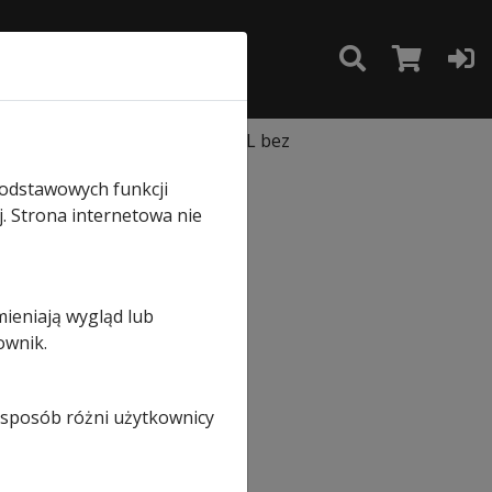
TAKT
SKLEP
atic /P/H 16 przełączników DIL bez
podstawowych funkcji
j. Strona internetowa nie
mieniają wygląd lub
ownik.
i sposób różni użytkownicy