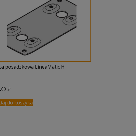
yta posadzkowa LineaMatic H
3,00
zł
daj do koszyka