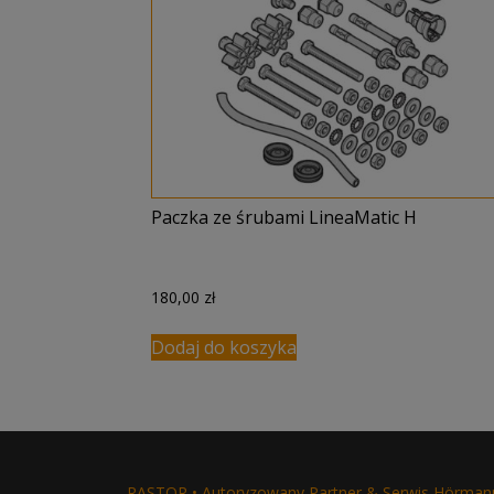
Paczka ze śrubami LineaMatic H
180,00
zł
Dodaj do koszyka
RASTOR • Autoryzowany Partner & Serwis Hörman