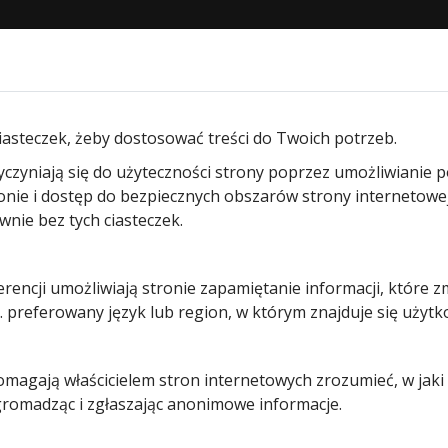
STRONA GŁÓWNA
O NAS
PRODUKTY
BLOG
KON
ędów wjazd. przesuwnych
/ Płyta sterowania napędu Lineam
iasteczek, żeby dostosować treści do Twoich potrzeb.
yczyniają się do użyteczności strony poprzez umożliwianie 
ronie i dostęp do bezpiecznych obszarów strony internetowe
Płyta
ie bez tych ciasteczek.
sterowania
erencji umożliwiają stronie zapamiętanie informacji, które z
 preferowany język lub region, w którym znajduje się użytk
napędu
Lineamatic
pomagają właścicielem stron internetowych zrozumieć, w jak
 gromadząc i zgłaszając anonimowe informacje.
/P/H 16