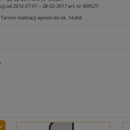
16
cji od 2012-07-01 – 28-02-2017 art. nr 439527
przełączników
ermin realizacji wynosi do ok. 14 dni!
DIL
bez
sterowania
radiowego
e
!