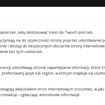
STRONA GŁÓWNA
O NAS
PRODUKTY
BLOG
KON
wi wewnętrzne Hormann ProLine Duradecor bezprzylgowe
iasteczek, żeby dostosować treści do Twoich potrzeb.
yczyniają się do użyteczności strony poprzez umożliwianie 
Drzwi
ronie i dostęp do bezpiecznych obszarów strony internetowe
ie bez tych ciasteczek.
wewnętrzn
erencji umożliwiają stronie zapamiętanie informacji, które z
Hormann
 preferowany język lub region, w którym znajduje się użytk
ProLine
pomagają właścicielem stron internetowych zrozumieć, w jak
Duradecor
 gromadząc i zgłaszając anonimowe informacje.