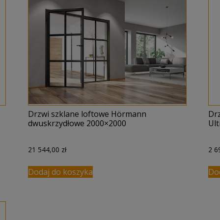
Drzwi szklane loftowe Hörmann
Dr
dwuskrzydłowe 2000×2000
Ul
21 544,00
zł
2 6
Dodaj do koszyka
Do