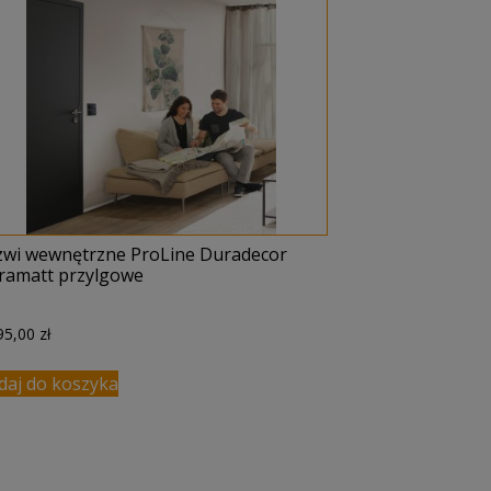
zwi wewnętrzne ProLine Duradecor
tramatt przylgowe
95,00
zł
daj do koszyka