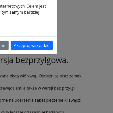
owe
nternetowych. Celem jest
 i tym samym bardziej
a
ane
Akceptuj wszystkie
sja bezprzylgowa.
waną płytą wiórową. Ościeżnicę oraz zamek
krawędziami a także w wersji bez przylgi
rne na uderzenia zabezpieczenie krawędzi
48% lepszej od średniej badanych