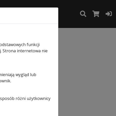
TAKT
SKLEP
podstawowych funkcji
j. Strona internetowa nie
e
mieniają wygląd lub
ownik.
i sposób różni użytkownicy