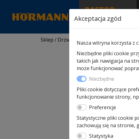
RASTOR
AUTORYZOWANY
Akceptacja zgód
PARTNER & SERWIS
Sklep
/
Drzwi wewnętrzne Hormann
/ Drz
Nasza witryna korzysta z c
Niezbędne pliki cookie prz
takich jak nawigacja na st
może funkcjonować poprawn
Niezbędne
Pliki cookie dotyczące pref
funkcjonowanie strony, np.
Preferencje
Statystyczne pliki cookie 
zachowują się na stronie,
Statystyka