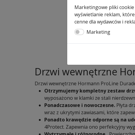
Marketingowe pliki cookie
wyświetlanie reklam, które
cenne dla wydawców i rekl
Marketing
Drzwi wewnętrzne Hor
Drzwi wewnętrzne Hormann ProLine Duradec
Otrzymujemy kompletny zestaw drz
wyposażono w klamki ze stali nierdzewn
Ponadczasowe i nowoczesne.
Płyta dr
wraz z ukrytymi zawiasami, które zapew
Ponadto krawędzie odporne są na ud
4Protect. Zapewnia ono perfekcyjny wyg
Wytrzymałe i różnorodne.
Powierzchn