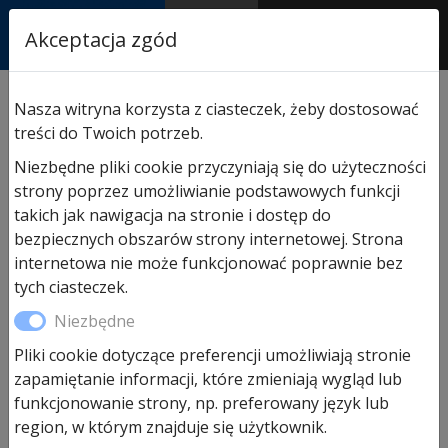
RASTOR
Akceptacja zgód
AUTORYZOWANY
PARTNER & SERWIS
Sklep
/
Drzwi wewnętrzne Hormann
/ Drzwi pokojowe
Nasza witryna korzysta z ciasteczek, żeby dostosować
Hormann BaseLine z przylgą
treści do Twoich potrzeb.
Niezbędne pliki cookie przyczyniają się do użyteczności
strony poprzez umożliwianie podstawowych funkcji
takich jak nawigacja na stronie i dostęp do
bezpiecznych obszarów strony internetowej. Strona
internetowa nie może funkcjonować poprawnie bez
tych ciasteczek.
Niezbędne
Pliki cookie dotyczące preferencji umożliwiają stronie
Drzwi pokojowe Hormann
zapamiętanie informacji, które zmieniają wygląd lub
BaseLine z przylgą
funkcjonowanie strony, np. preferowany język lub
region, w którym znajduje się użytkownik.