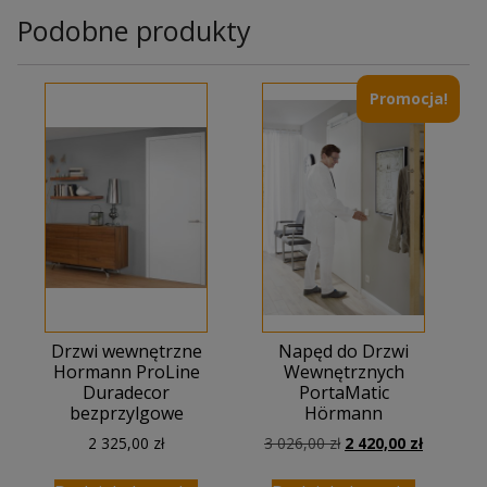
Podobne produkty
Promocja!
Drzwi wewnętrzne
Napęd do Drzwi
Hormann ProLine
Wewnętrznych
Duradecor
PortaMatic
bezprzylgowe
Hörmann
Pierwotna
Aktualna
2 325,00
zł
3 026,00
zł
2 420,00
zł
cena
cena
wynosiła:
wynosi: