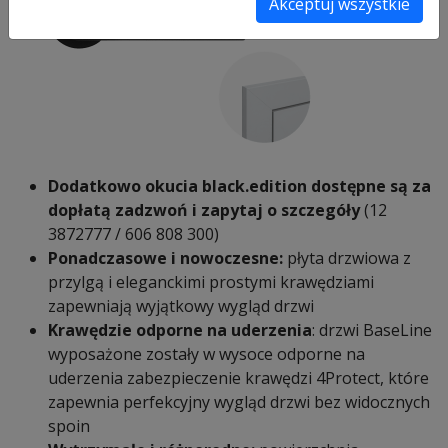
Akceptuj wszystkie
Dodatkowo okucia black.edition dostępne są za
dopłatą zadzwoń i zapytaj o szczegóły
(12
3872777 / 606 808 300)
Ponadczasowe i nowoczesne:
płyta drzwiowa z
przylgą i eleganckimi prostymi krawędziami
zapewniają wyjątkowy wygląd drzwi
Krawędzie odporne na uderzenia
: drzwi BaseLine
wyposażone zostały w wysoce odporne na
uderzenia zabezpieczenie krawędzi 4Protect, które
zapewnia perfekcyjny wygląd drzwi bez widocznych
spoin