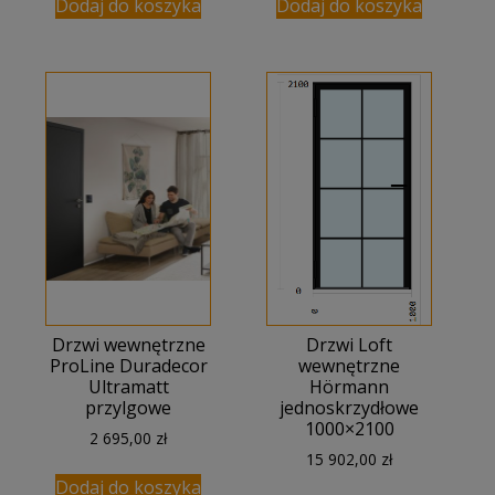
Dodaj do koszyka
Dodaj do koszyka
3
2
026,00 zł.
420,00 zł
Drzwi wewnętrzne
Drzwi Loft
ProLine Duradecor
wewnętrzne
Ultramatt
Hörmann
przylgowe
jednoskrzydłowe
1000×2100
2 695,00
zł
15 902,00
zł
Dodaj do koszyka