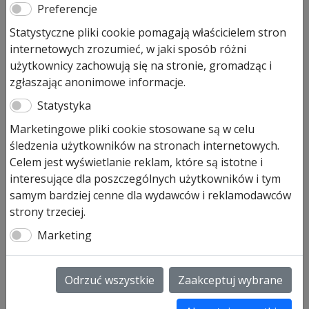
1 535,00
zł
Preferencje
Produkt dostępny na zamówienie
Statystyczne pliki cookie pomagają właścicielem stron
internetowych zrozumieć, w jaki sposób różni
ilość
Dodaj do koszyka
użytkownicy zachowują się na stronie, gromadząc i
Drzwi
zgłaszając anonimowe informacje.
pokojowe
Hormann
Statystyka
Drzwi pokojowe Hormann BaseLine
BaseLine
– wersja z przylgą
Marketingowe pliki cookie stosowane są w celu
z
śledzenia użytkowników na stronach internetowych.
przylgą
Drzwi pokojowe Hormann BaseLine to wysoka jakość i
Celem jest wyświetlanie reklam, które są istotne i
sprawdzona marka.
interesujące dla poszczególnych użytkowników i tym
Otrzymujemy kompletny zestaw drzwiowy.
samym bardziej cenne dla wydawców i reklamodawców
Płytę drzwiową wypełniono wysokiej jakości
strony trzeciej.
otworowaną płytą wiórową. Ościeżnicę oraz zamek
Marketing
wyposażono w klamkami ze stali nierdzewnej,
model Linea.
Odrzuć wszystkie
Zaakceptuj wybrane