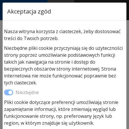
RASTOR
Akceptacja zgód
AUTORYZOWANY
PARTNER & SERWIS
Sklep
/
Napędy i akcesoria
/
Akcesoria do napędów
Nasza witryna korzysta z ciasteczek, żeby dostosować
Hormann
/ Hormann EL301 fotokomórka
treści do Twoich potrzeb.
jednokierunkowa komplet
Niezbędne pliki cookie przyczyniają się do użyteczności
strony poprzez umożliwianie podstawowych funkcji
takich jak nawigacja na stronie i dostęp do
Promocja!
bezpiecznych obszarów strony internetowej. Strona
internetowa nie może funkcjonować poprawnie bez
tych ciasteczek.
Niezbędne
Pliki cookie dotyczące preferencji umożliwiają stronie
zapamiętanie informacji, które zmieniają wygląd lub
funkcjonowanie strony, np. preferowany język lub
Hormann EL301 fotokomórka
region, w którym znajduje się użytkownik.
jednokierunkowa komplet