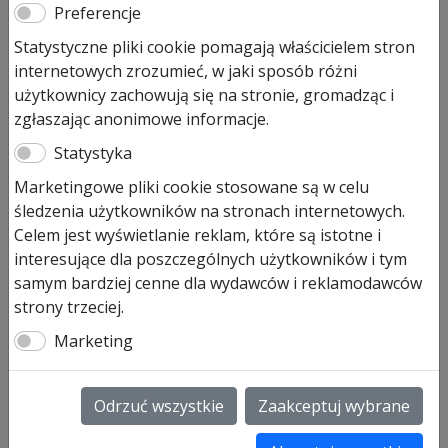
Preferencje
Pierwotna
Aktualna
611,00
zł
455,00
zł
Statystyczne pliki cookie pomagają właścicielem stron
cena
cena
internetowych zrozumieć, w jaki sposób różni
Prezentowana cena jest ceną najniższą w ostatnich 30
wynosiła:
wynosi:
użytkownicy zachowują się na stronie, gromadząc i
dniach.
611,00 zł.
455,00 zł.
zgłaszając anonimowe informacje.
Pozostało tylko: 2 (może być zamówiony)
Statystyka
ilość
Marketingowe pliki cookie stosowane są w celu
Dodaj do koszyka
Hormann
śledzenia użytkowników na stronach internetowych.
EL301
Celem jest wyświetlanie reklam, które są istotne i
fotokomórka
interesujące dla poszczególnych użytkowników i tym
Hormann EL301 fotokomórka
jednokierunkowa
samym bardziej cenne dla wydawców i reklamodawców
jednokierunkowa
komplet
strony trzeciej.
Hormann EL301 fotokomórka jednokierunkowa do
Marketing
zastosowania wewnątrz i na zewnątrz pomieszczeń
(IP65). Działa jako dodatkowe urządzenie
zabezpieczające światło bramy.
Odrzuć wszystkie
Zaakceptuj wybrane
Jeżeli podczas zamykania bramy pojawi się przeszkoda