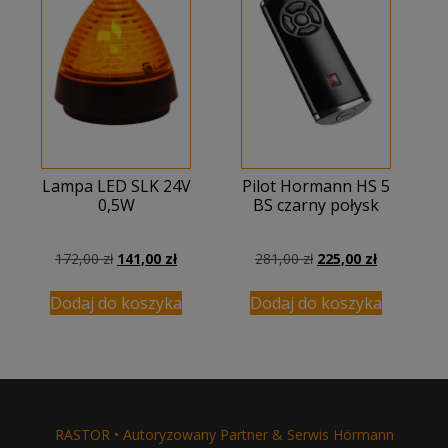
Lampa LED SLK 24V
Pilot Hormann HS 5
0,5W
BS czarny połysk
Pierwotna
Aktualna
Pierwotna
Aktualna
172,00
zł
141,00
zł
281,00
zł
225,00
zł
cena
cena
cena
cena
wynosiła:
wynosi:
wynosiła:
wynosi:
Dodaj do koszyka
Dodaj do koszyka
172,00 zł.
141,00 zł.
281,00 zł.
225,00 zł.
RASTOR • Autoryzowany Partner & Serwis Hörmann