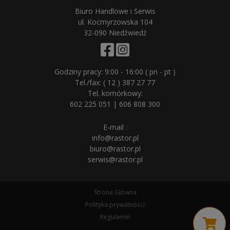
Biuro Handlowe i Serwis
ul. Kocmyrzowska 104
32-090 Niedźwiedź
Godziny pracy: 9:00 - 16:00 ( pn - pt )
Tel./fax:
( 12 ) 387 27 77
Tel. komórkowy:
602 225 051
|
606 808 300
E-mail :
info@rastor.pl
biuro@rastor.pl
serwis@rastor.pl
Strona Główna
Polityka prywatności
Regulamin