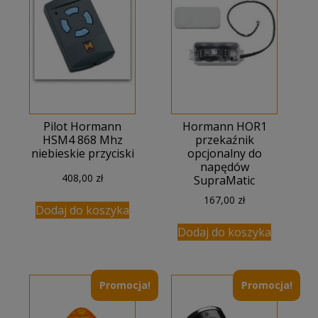
Pilot Hormann
Hormann HOR1
HSM4 868 Mhz
przekaźnik
niebieskie przyciski
opcjonalny do
napędów
408,00
zł
SupraMatic
167,00
zł
Dodaj do koszyka
Dodaj do koszyka
Promocja!
Promocja!