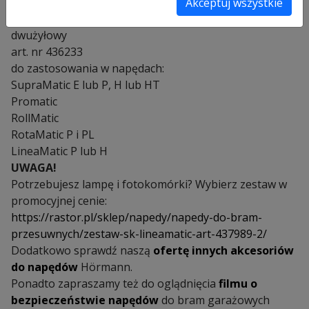
i przetnie światło fotokomórek, napęd zatrzyma się.
Akceptuj wszystkie
W zestawie przewód przyłączeniowy 2 x 10m
dwużyłowy
art. nr 436233
do zastosowania w napędach:
SupraMatic E lub P, H lub HT
Promatic
RollMatic
RotaMatic P i PL
LineaMatic P lub H
UWAGA!
Potrzebujesz lampę i fotokomórki? Wybierz zestaw w
promocyjnej cenie:
https://rastor.pl/sklep/napedy/napedy-do-bram-
przesuwnych/zestaw-sk-lineamatic-art-437989-2/
Dodatkowo sprawdź naszą
ofertę innych akcesoriów
do napędów
Hörmann.
Ponadto zapraszamy też do oglądnięcia
filmu o
bezpieczeństwie napędów
do bram garażowych