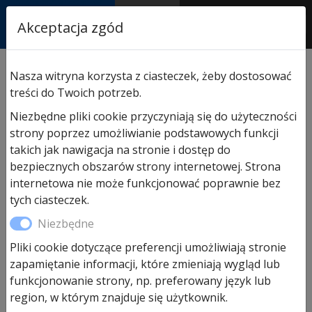
RASTOR
Akceptacja zgód
AUTORYZOWANY
PARTNER & SERWIS
Sklep
/
Napędy i akcesoria
/
Akcesoria do napędów
Nasza witryna korzysta z ciasteczek, żeby dostosować
Hormann
/ Nadajnik przemysłowy 868MHz BiSecur
treści do Twoich potrzeb.
Niezbędne pliki cookie przyczyniają się do użyteczności
strony poprzez umożliwianie podstawowych funkcji
Promocja!
takich jak nawigacja na stronie i dostęp do
bezpiecznych obszarów strony internetowej. Strona
internetowa nie może funkcjonować poprawnie bez
tych ciasteczek.
Niezbędne
Pliki cookie dotyczące preferencji umożliwiają stronie
zapamiętanie informacji, które zmieniają wygląd lub
Nadajnik przemysłowy 868MHz
funkcjonowanie strony, np. preferowany język lub
region, w którym znajduje się użytkownik.
BiSecur