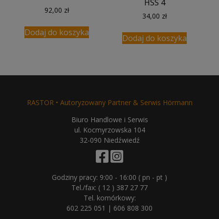
HSS 4
92,00
zł
34,00
zł
Dodaj do koszyka
Dodaj do koszyka
RASTOR • Autoryzowany Partner & Serwis Hörmann
Biuro Handlowe i Serwis
ul. Kocmyrzowska 104
32-090 Niedźwiedź
Godziny pracy: 9:00 - 16:00 ( pn - pt )
Tel./fax:
( 12 ) 387 27 77
Tel. komórkowy:
602 225 051
|
606 808 300