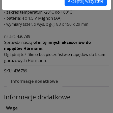
• 3 x siedmiosegmentowy wyświetlacz
Akceptuj wszystkie
• stopień ochrony: IP 54
• zakres temperatur: -20°C do +60°C
• bateria: 4 x 1,5 V Mignon (AA)
• wymiary (szer. x wys. x gł.): 83 x 150 x 29 mm
nr art. 436789
Sprawdź naszą
ofertę innych akcesoriów do
napędów Hörmann
.
Oglądnij też
film o bezpieczeństwie napędów do bram
garażowych
Hörmann.
SKU:
436789
Informacje dodatkowe
Informacje dodatkowe
Waga