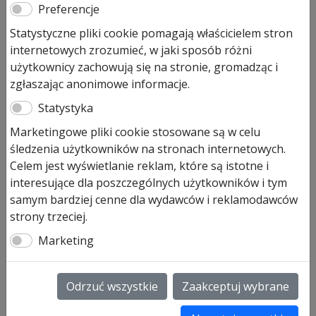
Preferencje
Pierwotna
Aktualna
1 141,00
zł
939,00
zł
Statystyczne pliki cookie pomagają właścicielem stron
cena
cena
internetowych zrozumieć, w jaki sposób różni
Prezentowana cena jest ceną najniższą w ostatnich 30
wynosiła:
wynosi:
użytkownicy zachowują się na stronie, gromadząc i
dniach.
1
939,00 zł.
zgłaszając anonimowe informacje.
141,00 zł.
Produkt dostępny na zamówienie
Statystyka
ilość
Dodaj do koszyka
Marketingowe pliki cookie stosowane są w celu
Nadajnik
śledzenia użytkowników na stronach internetowych.
przemysłowy
Celem jest wyświetlanie reklam, które są istotne i
868MHz
Nadajnik przemysłowy 868MHz
interesujące dla poszczególnych użytkowników i tym
BiSecur
samym bardziej cenne dla wydawców i reklamodawców
BiSecur
strony trzeciej.
Nadajnik przemysłowy 868MHz BiSecur – (zasięg
Marketing
uzależniony od ukształtowania terenu), łącznie z
baterią
• impuls
Odrzuć wszystkie
Zaakceptuj wybrane
• do sterowania maksymalnie
1000 odbiorników