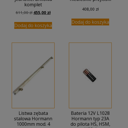
komplet
408,00
zł
Pierwotna
Aktualna
611,00
zł
455,00
zł
cena
cena
Dodaj do koszyka
wynosiła:
wynosi:
Dodaj do koszyka
611,00 zł.
455,00 zł.
Listwa zębata
Bateria 12V L1028
stalowa Hormann
Hormann typ 23A
1000mm mod. 4
do pilota HS, HSM,