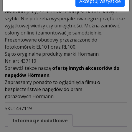
Akceptuj wszystkie
zabezpieczających przez słońcem.
Gwarantujemy, że montaż osłon jest bardzo łatwy i
szybki. Nie potrzeba wyspecjalizowanego sprzętu oraz
wyjątkowej wiedzy czy umiejętności. Można zamówić
osłony online i zamontować je samodzielnie.
Prezentowane obudowy przeznaczone do
fotokomórek: EL101 oraz RL100.
Są to oryginalne produkty marki Hörmann.
Nr. art 437119
Sprawdź także naszą
ofertę innych akcesoriów do
napędów Hörmann
.
Zapraszamy ponadto to oglądnięcia
filmu o
bezpieczeństwie napędów do bram
garażowych
Hörmann.
SKU:
437119
Informacje dodatkowe