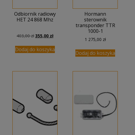
Odbiornik radiowy
Hormann
HET 24 868 Mhz
sterownik
transponder TTR
1000-1
Pierwotna
Aktualna
403,00
zł
355,00
zł
1 275,00
zł
cena
cena
wynosiła:
wynosi:
Dodaj do koszyka
Dodaj do koszyka
403,00 zł.
355,00 zł.