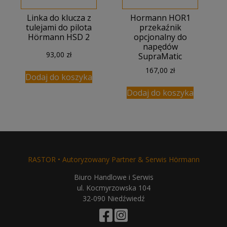
Linka do klucza z
Hormann HOR1
tulejami do pilota
przekaźnik
Hörmann HSD 2
opcjonalny do
napędów
93,00
zł
SupraMatic
167,00
zł
Dodaj do koszyka
Dodaj do koszyka
RASTOR • Autoryzowany Partner & Serwis Hörmann
Biuro Handlowe i Serwis
ul. Kocmyrzowska 104
32-090 Niedźwiedź