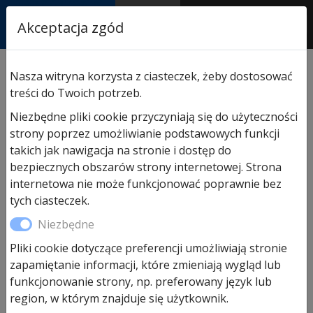
RASTOR
Akceptacja zgód
AUTORYZOWANY
PARTNER & SERWIS
Sklep
/
Napędy i akcesoria
/
Akcesoria do napędów
Nasza witryna korzysta z ciasteczek, żeby dostosować
Hormann
/ Obudowa fotokomórki EL101 chroniąca
treści do Twoich potrzeb.
przed słońcem
Niezbędne pliki cookie przyczyniają się do użyteczności
strony poprzez umożliwianie podstawowych funkcji
takich jak nawigacja na stronie i dostęp do
bezpiecznych obszarów strony internetowej. Strona
internetowa nie może funkcjonować poprawnie bez
tych ciasteczek.
Niezbędne
Pliki cookie dotyczące preferencji umożliwiają stronie
zapamiętanie informacji, które zmieniają wygląd lub
funkcjonowanie strony, np. preferowany język lub
region, w którym znajduje się użytkownik.