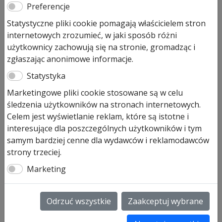
Obudowa fotokomórki EL101
Preferencje
chroniąca przed słońcem
Statystyczne pliki cookie pomagają właścicielem stron
internetowych zrozumieć, w jaki sposób różni
użytkownicy zachowują się na stronie, gromadząc i
98,00
zł
zgłaszając anonimowe informacje.
Pozostało tylko: 1 (może być zamówiony)
Statystyka
ilość
Dodaj do koszyka
Marketingowe pliki cookie stosowane są w celu
Obudowa
śledzenia użytkowników na stronach internetowych.
fotokomórki
Celem jest wyświetlanie reklam, które są istotne i
EL101
Obudowa fotokomórki EL101
interesujące dla poszczególnych użytkowników i tym
chroniąca
chroniąca przed słońcem
samym bardziej cenne dla wydawców i reklamodawców
przed
strony trzeciej.
słońcem
Obudowa fotokomórki EL101
to osłona chroniąca
Marketing
przed słońcem do fotokomórki Hormann.
Jeżeli Twoje fotokomórki zamontowane zostały w
miejscu narażonym na promienie słoneczne – może to
Odrzuć wszystkie
Zaakceptuj wybrane
powodować występowanie błędów w napędzie.
Rozwiązaniem może być zastosowanie osłon