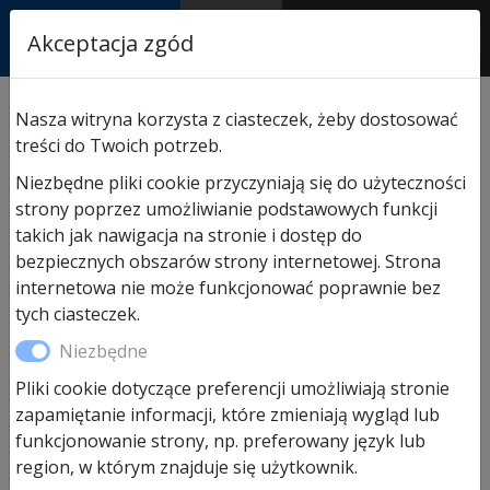
RASTOR
Akceptacja zgód
AUTORYZOWANY
PARTNER & SERWIS
Sklep
/
Napędy i akcesoria
/
Akcesoria do napędów
Nasza witryna korzysta z ciasteczek, żeby dostosować
Hormann
/ Obudowa pilota Hormann HSE 4 BS połysk
treści do Twoich potrzeb.
czarna, biała lub czarny mat
Niezbędne pliki cookie przyczyniają się do użyteczności
strony poprzez umożliwianie podstawowych funkcji
takich jak nawigacja na stronie i dostęp do
bezpiecznych obszarów strony internetowej. Strona
internetowa nie może funkcjonować poprawnie bez
tych ciasteczek.
Niezbędne
Pliki cookie dotyczące preferencji umożliwiają stronie
zapamiętanie informacji, które zmieniają wygląd lub
funkcjonowanie strony, np. preferowany język lub
region, w którym znajduje się użytkownik.