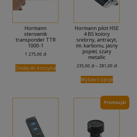
Hormann
Hormann pilot HSE
sterownik
4 BS kolory
transponder TTR
srebrny, antracyt,
1000-1
im. karbonu, jasny
popiel, szary
1 275,00
zł
metallic
Zakres
235,00
zł
–
281,00
zł
Dodaj do koszyka
cen:
od
Wybierz opcje
235,00 zł
do
281,00 zł
Promocja!