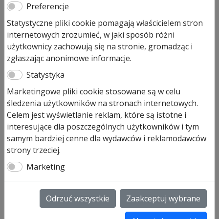
Preferencje
Obudowa pilota Hormann HSE
Statystyczne pliki cookie pomagają właścicielem stron
4 BS połysk czarna, biała lub
internetowych zrozumieć, w jaki sposób różni
czarny mat
użytkownicy zachowują się na stronie, gromadząc i
zgłaszając anonimowe informacje.
123,00
zł
Statystyka
Pozostało tylko: 2 (może być zamówiony)
Marketingowe pliki cookie stosowane są w celu
śledzenia użytkowników na stronach internetowych.
ilość
Dodaj do koszyka
Celem jest wyświetlanie reklam, które są istotne i
Obudowa
interesujące dla poszczególnych użytkowników i tym
pilota
samym bardziej cenne dla wydawców i reklamodawców
Hormann
Obudowa pilota Hormann HSE 4 w
strony trzeciej.
HSE
kolorach czarny połysk, biały i
4
Marketing
czarny mat
.
BS
połysk
Obudowa pilota Hormann HSE4
to obudowa nadajnika
czarna,
Odrzuć wszystkie
Zaakceptuj wybrane
pilota
BiSecur.
biała
Charakterystyka: