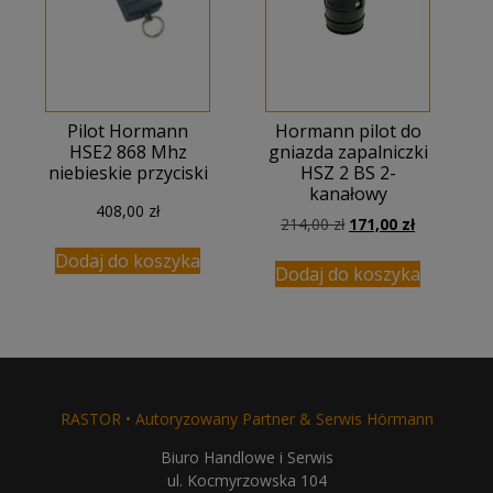
Pilot Hormann
Hormann pilot do
HSE2 868 Mhz
gniazda zapalniczki
niebieskie przyciski
HSZ 2 BS 2-
kanałowy
408,00
zł
Pierwotna
Aktualna
214,00
zł
171,00
zł
cena
cena
Dodaj do koszyka
wynosiła:
wynosi:
Dodaj do koszyka
214,00 zł.
171,00 zł.
RASTOR • Autoryzowany Partner & Serwis Hörmann
Biuro Handlowe i Serwis
ul. Kocmyrzowska 104