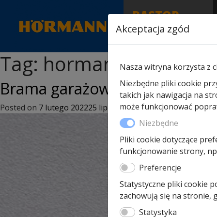
RASTOR
AUTORYZOWANY
Akceptacja zgód
PARTNER & SERWIS
Tag:
hormann beton
Nasza witryna korzysta z c
Brama garażowa Hörmann Bet
Niezbędne pliki cookie prz
takich jak nawigacja na st
może funkcjonować poprawn
Posted on
7 lutego 2022
25 lipca 2022
by
kamilkulig
Niezbędne
Pliki cookie dotyczące pref
funkcjonowanie strony, np.
Preferencje
Statystyczne pliki cookie 
zachowują się na stronie,
Statystyka