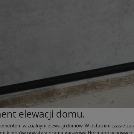
ent elewacji domu.
ementem wizualnym elewacji domów. W ostatnim czasie zauwa
ebom klientów powstała brama garażowa Hörmann w nowych w