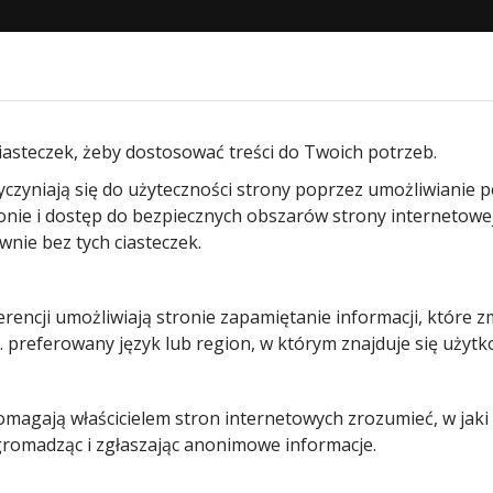
STRONA GŁÓWNA
O NAS
PRODUKTY
BLOG
KON
iasteczek, żeby dostosować treści do Twoich potrzeb.
on – nowe oblicze bram gara
yczyniają się do użyteczności strony poprzez umożliwianie 
ronie i dostęp do bezpiecznych obszarów strony internetowe
ie bez tych ciasteczek.
erencji umożliwiają stronie zapamiętanie informacji, które z
 preferowany język lub region, w którym znajduje się użytk
pomagają właścicielem stron internetowych zrozumieć, w jak
 gromadząc i zgłaszając anonimowe informacje.