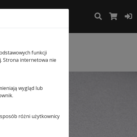
TAKT
SKLEP
żowych
podstawowych funkcji
j. Strona internetowa nie
mieniają wygląd lub
ownik.
i sposób różni użytkownicy