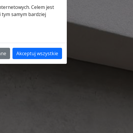
nternetowych. Celem jest
 i tym samym bardziej
ane
Akceptuj wszystkie