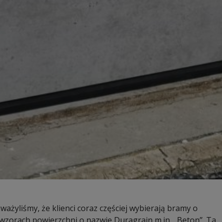
żyliśmy, że klienci coraz częściej wybierają bramy o
zorach powierzchni o nazwie Duragrain m.in. „Beton”. Ta