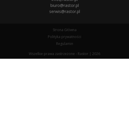
biuro@rastor.pl
serwis@rastor.pl
Strona Główna
Polityka prywatności
Regulamin
Wszelkie prawa zastrzeżone - Rastor | 2026