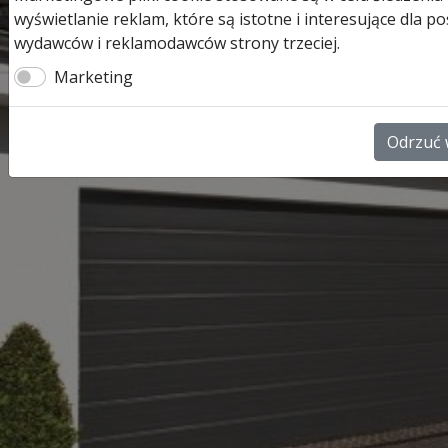
wyświetlanie reklam, które są istotne i interesujące dla
wydawców i reklamodawców strony trzeciej.
Marketing
Odrzuć 