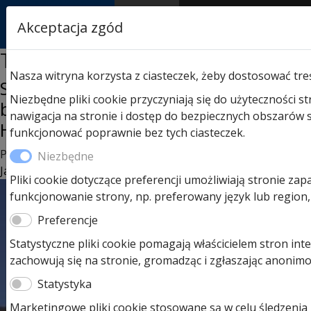
RASTOR
Akceptacja zgód
AUTORYZOWANY
PARTNER & SERWIS
Tag:
slategrain
Nasza witryna korzysta z ciasteczek, żeby dostosować tre
Slategrain – struktura łupka w
Niezbędne pliki cookie przyczyniają się do użyteczności 
bramach garażowych segmentowych
nawigacja na stronie i dostęp do bezpiecznych obszarów 
Hörmann
funkcjonować poprawnie bez tych ciasteczek.
Posted on
21 kwietnia 2022
25 lipca 2022
by
Ula
Niezbędne
Jarzynowska
Pliki cookie dotyczące preferencji umożliwiają stronie zap
funkcjonowanie strony, np. preferowany język lub region,
Preferencje
Statystyczne pliki cookie pomagają właścicielem stron in
zachowują się na stronie, gromadząc i zgłaszając anonim
Statystyka
Marketingowe pliki cookie stosowane są w celu śledzenia