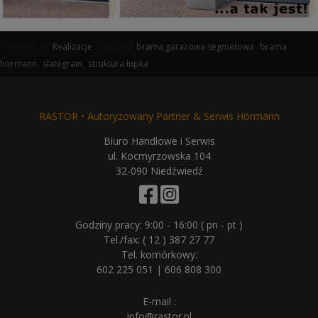
Posted in
Tagged
,
Realizacje
brama garażowa segmetowa
brama
,
,
hormann
slategrain
struktura łupka
RASTOR • Autoryzowany Partner & Serwis Hörmann
Biuro Handlowe i Serwis
ul. Kocmyrzowska 104
32-090 Niedźwiedź
Godziny pracy: 9:00 - 16:00 ( pn - pt )
Tel./fax:
( 12 ) 387 27 77
Tel. komórkowy:
602 225 051
|
606 808 300
E-mail :
info@rastor.pl