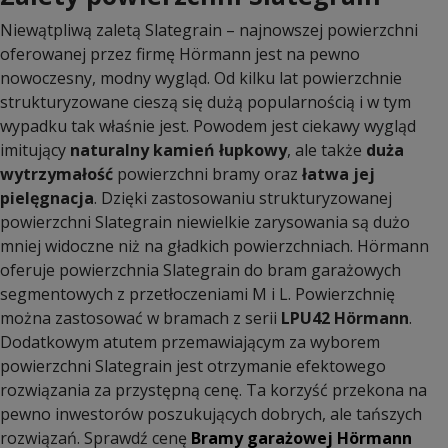
Niewątpliwą zaletą Slategrain – najnowszej powierzchni
oferowanej przez firmę Hörmann jest na pewno
nowoczesny, modny wygląd. Od kilku lat powierzchnie
strukturyzowane cieszą się dużą popularnością i w tym
wypadku tak właśnie jest. Powodem jest ciekawy wygląd
imitujący
naturalny kamień łupkowy
, ale także
duża
wytrzymałość
powierzchni bramy oraz
łatwa jej
pielęgnacja
. Dzięki zastosowaniu strukturyzowanej
powierzchni Slategrain niewielkie zarysowania są dużo
mniej widoczne niż na gładkich powierzchniach. Hörmann
oferuje powierzchnia Slategrain do bram garażowych
segmentowych z przetłoczeniami M i L. Powierzchnię
można zastosować w bramach z serii
LPU42 Hörmann
.
Dodatkowym atutem przemawiającym za wyborem
powierzchni Slategrain jest otrzymanie efektowego
rozwiązania za przystępną cenę. Ta korzyść przekona na
pewno inwestorów poszukujących dobrych, ale tańszych
rozwiązań. Sprawdź cenę
Bramy garażowej Hörmann