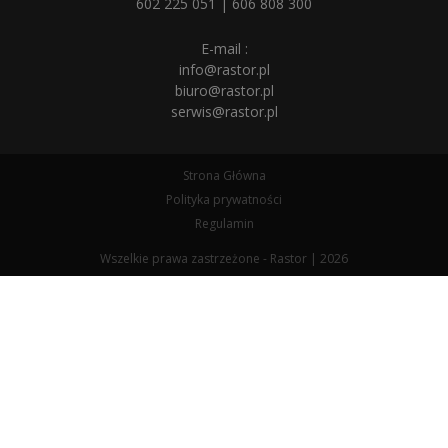
602 225 051
|
606 808 300
E-mail :
info@rastor.pl
biuro@rastor.pl
serwis@rastor.pl
Strona Główna
Polityka prywatności
Regulamin
Wszelkie prawa zastrzeżone - Rastor | 2026