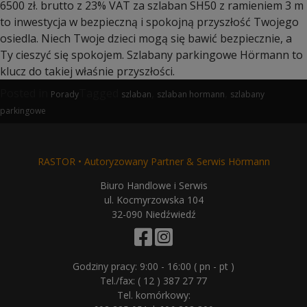
6500 zł. brutto z 23% VAT za szlaban SH50 z ramieniem 3 m
to inwestycja w bezpieczną i spokojną przyszłość Twojego
osiedla. Niech Twoje dzieci mogą się bawić bezpiecznie, a
Ty cieszyć się spokojem. Szlabany parkingowe Hörmann to
klucz do takiej właśnie przyszłości.
Posted in
Tagged
,
,
Porady
szlaban
szlaban hormann
szlabany
parkingowe
RASTOR • Autoryzowany Partner & Serwis Hörmann
Biuro Handlowe i Serwis
ul. Kocmyrzowska 104
32-090 Niedźwiedź
Godziny pracy: 9:00 - 16:00 ( pn - pt )
Tel./fax:
( 12 ) 387 27 77
Tel. komórkowy: