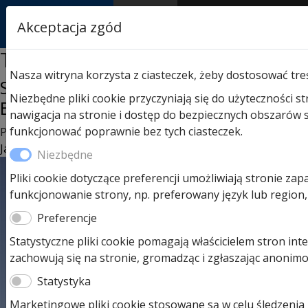
RASTOR
Akceptacja zgód
AUTORYZOWANY
PARTNER & SERWIS
Tag:
szlaban hormann
Nasza witryna korzysta z ciasteczek, żeby dostosować tre
Szlabany Parkingowe Hörmann:
Niezbędne pliki cookie przyczyniają się do użyteczności 
Bezpieczna Enklawa Dla Twoich Dzieci
nawigacja na stronie i dostęp do bezpiecznych obszarów 
funkcjonować poprawnie bez tych ciasteczek.
Posted on
26 września 2023
26 września 2023
by
Ula
Jarzynowska
Niezbędne
Pliki cookie dotyczące preferencji umożliwiają stronie zap
funkcjonowanie strony, np. preferowany język lub region,
Preferencje
Statystyczne pliki cookie pomagają właścicielem stron in
zachowują się na stronie, gromadząc i zgłaszając anonim
Statystyka
Marketingowe pliki cookie stosowane są w celu śledzenia