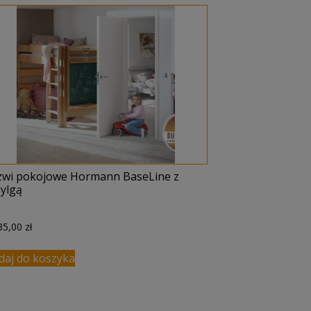
zwi pokojowe Hormann BaseLine z
zylgą
35,00
zł
daj do koszyka