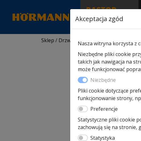
RASTOR
AUTORYZOWANY
Akceptacja zgód
PARTNER & SERWIS
Sklep
/
Drzwi wewnętrzne Hormann
/ Drz
Nasza witryna korzysta z c
Niezbędne pliki cookie prz
takich jak nawigacja na st
może funkcjonować poprawn
Niezbędne
Pliki cookie dotyczące pref
funkcjonowanie strony, np.
Preferencje
Statystyczne pliki cookie 
zachowują się na stronie,
Statystyka