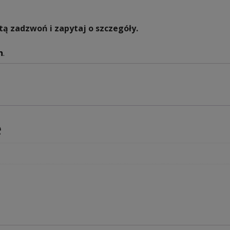
tą zadzwoń i zapytaj o szczegóły.
h
.
e