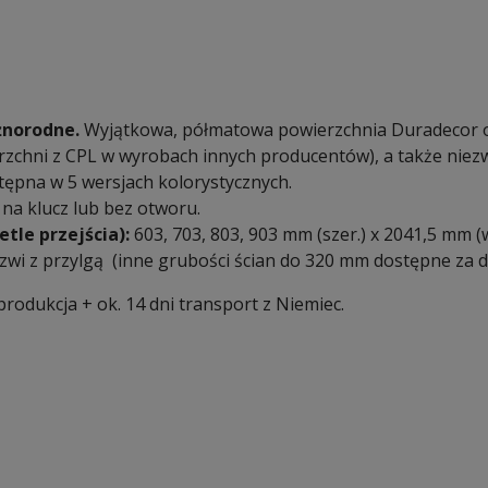
żnorodne.
Wyjątkowa, półmatowa powierzchnia Duradecor o
rzchni z CPL w wyrobach innych producentów), a także niez
stępna w 5 wersjach kolorystycznych.
na klucz lub bez otworu.
le przejścia):
603, 703, 803, 903 mm (szer.) x 2041,5 mm (w
zwi z przylgą (inne grubości ścian do 320 mm dostępne za do
rodukcja + ok. 14 dni transport z Niemiec.