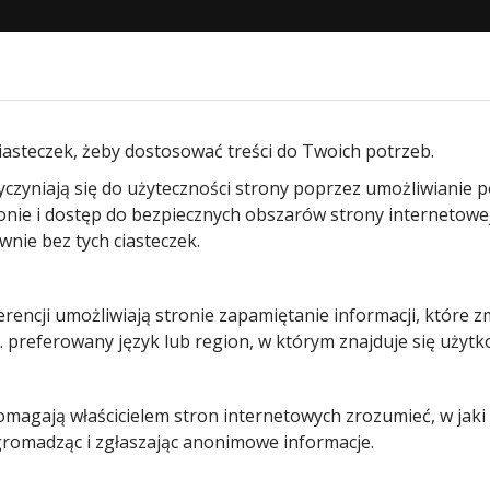
STRONA GŁÓWNA
O NAS
PRODUKTY
BLOG
KON
wi wewnętrzne ProLine Duradecor Ultramatt przylgowe
iasteczek, żeby dostosować treści do Twoich potrzeb.
yczyniają się do użyteczności strony poprzez umożliwianie 
Drzwi
ronie i dostęp do bezpiecznych obszarów strony internetowe
ie bez tych ciasteczek.
wewnętrzn
erencji umożliwiają stronie zapamiętanie informacji, które z
ProLine
 preferowany język lub region, w którym znajduje się użytk
Duradecor
pomagają właścicielem stron internetowych zrozumieć, w jak
Ultramatt
 gromadząc i zgłaszając anonimowe informacje.