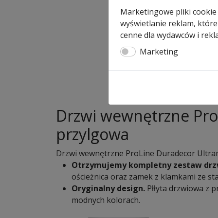
Marketingowe pliki cookie
wyświetlanie reklam, które
cenne dla wydawców i rekl
Marketing
Drzwi wewnętrzne Pro
przylgowa
Drzwi wewnętrzne ProLine Duradecor Ultram
Otrzymujemy kompletny zestaw dr
ościeżnica oraz zamek z klamkami ze sta
Oryginalny design.
Płłyta drzwiowa z 
modnych kolorach.