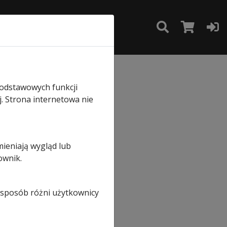
TAKT
SKLEP
podstawowych funkcji
j. Strona internetowa nie
e
mieniają wygląd lub
ownik.
i sposób różni użytkownicy