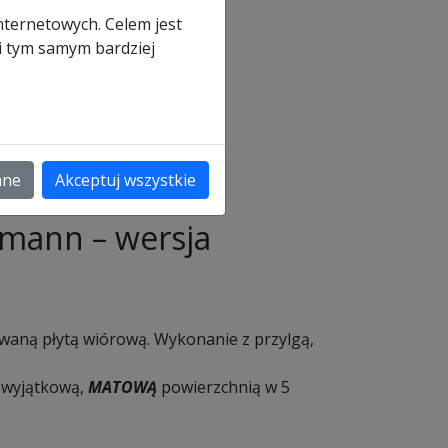
nternetowych. Celem jest
 i tym samym bardziej
a
ane
Akceptuj wszystkie
mann – wersja
waną płytą wiórową. Wykonanie z przylgą,
z wyjątkową,
MATOWĄ
powierzchnią w 5