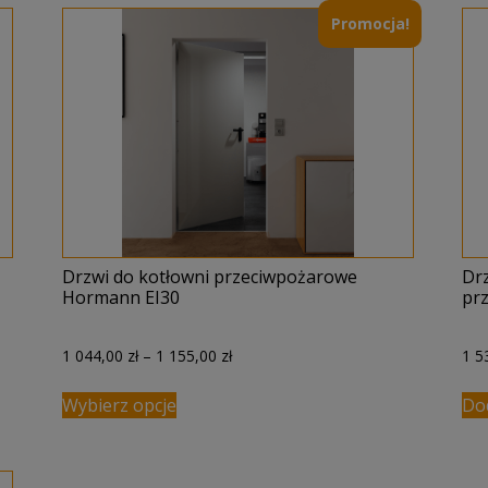
Promocja!
Drzwi do kotłowni przeciwpożarowe
Dr
Hormann EI30
pr
Zakres
1 044,00
zł
–
1 155,00
zł
1 5
cen:
od
Wybierz opcje
Do
1
044,00 zł
do
1